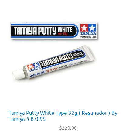
Tamiya Putty White Type 32g ( Resanador ) By
Tamiya # 87095
$
220.00