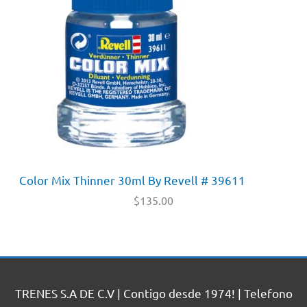
Color Mix Thinner 30ml By Revell # 39611
$
135.00
TRENES S.A DE C.V | Contigo desde 1974! | Telefono