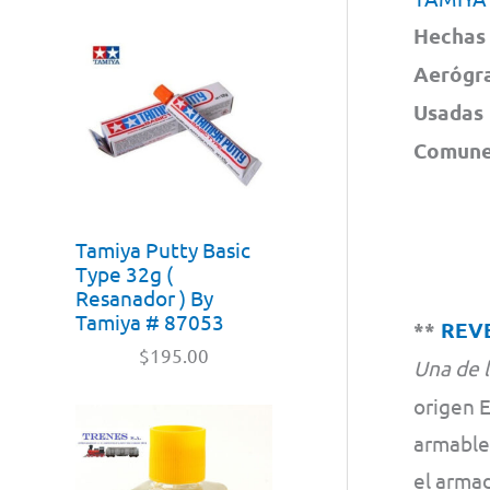
Hechas 
Aerógra
Usadas 
Comunes
Tamiya Putty Basic
Type 32g (
Resanador ) By
Tamiya # 87053
**
REV
$
195.00
Una de 
origen 
armables
el armad