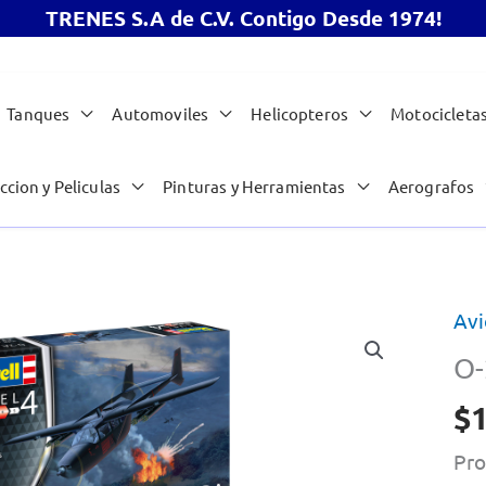
TRENES S.A de C.V. Contigo Desde 1974!
Tanques
Automoviles
Helicopteros
Motocicleta
ccion y Peliculas
Pinturas y Herramientas
Aerografos
Avi
O-
$
1
Pro