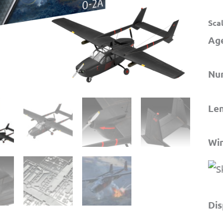
Scal
Ag
Num
Len
Wi
Dis