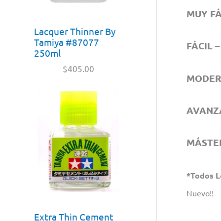
MUY FÁC
Lacquer Thinner By
Tamiya #87077
FÁCIL –
250ml
$
405.00
MODERA
AVANZA
MÁSTER
*Todos L
Nuevo!!
Extra Thin Cement