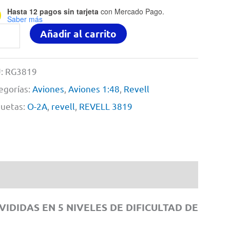
Hasta 12 pagos sin tarjeta
con Mercado Pago.
Saber más
Añadir al carrito
:
RG3819
ell
egorías:
Aviones
,
Aviones 1:48
,
Revell
quetas:
O-2A
,
revell
,
REVELL 3819
19
8
tidad
DIDAS EN 5 NIVELES DE DIFICULTAD DE