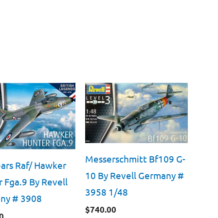
Messerschmitt Bf109 G-
ars Raf/ Hawker
10 By Revell Germany #
 Fga.9 By Revell
3958 1/48
ny # 3908
$
740.00
0