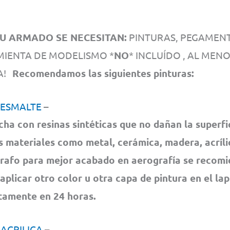
U ARMADO SE NECESITAN:
PINTURAS, PEGAMENTO
IENTA DE MODELISMO *
NO
* INCLUÍDO , AL MEN
CA!
Recomendamos las siguientes pinturas:
 ESMALTE
–
cha con resinas sintéticas que no dañan la superfi
s materiales como metal, cerámica, madera, acrílic
rafo para mejor acabado en aerografía se recom
 aplicar otro color u otra capa de pintura en el la
amente en 24 horas.
 ACRILICA
–