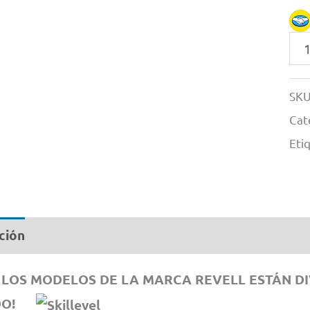
O-
2A
By
SKU
Rev
Cat
#
Eti
38
1/4
can
ción
Información adicional
LOS MODELOS DE LA MARCA REVELL ESTÁN DIVI
DO!