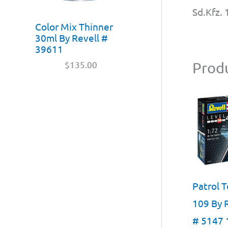
Sd.Kfz. 
Color Mix Thinner
30ml By Revell #
39611
Produ
$
135.00
Patrol 
109 By 
# 5147 