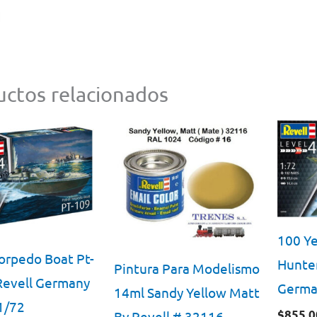
1
ctos relacionados
100 Ye
Torpedo Boat Pt-
Hunter
Pintura Para Modelismo
Revell Germany
Germa
14ml Sandy Yellow Matt
1/72
$
855.0
By Revell # 32116