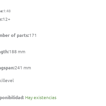
e:
1:48
e:
12+
ber of parts:
171
gth:
188 mm
ngspan:
241 mm
ponibilidad:
Hay existencias