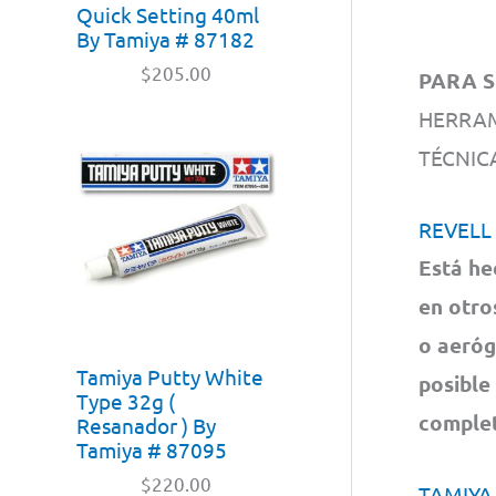
Quick Setting 40ml
By Tamiya # 87182
$
205.00
PARA S
HERRAM
TÉCNI
REVELL
Está he
en otro
o aeróg
Tamiya Putty White
posible
Type 32g (
complet
Resanador ) By
Tamiya # 87095
$
220.00
TAMIYA