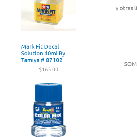
y otras 
Mark Fit Decal
Solution 40ml By
Tamiya # 87102
SO
$
165.00