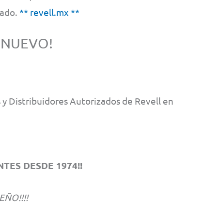
cado.
** revell.mx **
 NUEVO!
y Distribuidores Autorizados de Revell en
TES DESDE 1974!!
EÑO!!!!