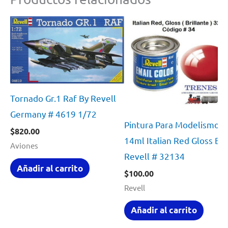
Tornado Gr.1 Raf By Revell
Germany # 4619 1/72
Pintura Para Modelismo
$
820.00
14ml Italian Red Gloss By
Aviones
Revell # 32134
Añadir al carrito
$
100.00
Revell
Añadir al carrito