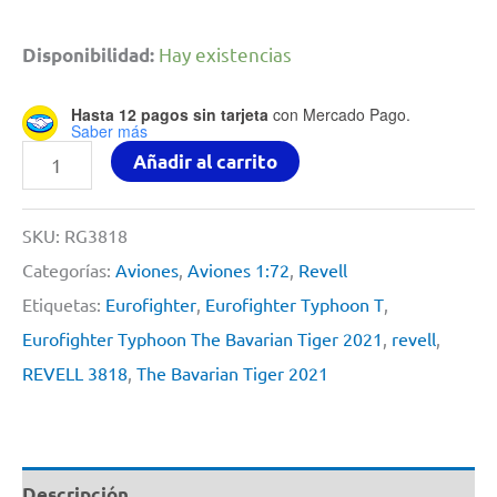
Hay existencias
Disponibilidad:
Hasta 12 pagos sin tarjeta
con Mercado Pago.
Saber más
Eurofighter
Añadir al carrito
Typhoon
The
SKU:
RG3818
Bavarian
Categorías:
Aviones
,
Aviones 1:72
,
Revell
Tiger
Etiquetas:
Eurofighter
,
Eurofighter Typhoon T
,
2021
Eurofighter Typhoon The Bavarian Tiger 2021
,
revell
,
By
REVELL 3818
,
The Bavarian Tiger 2021
Revell
#
3818
Descripción