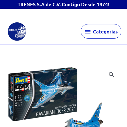
TRENES S.A de C.V. Contigo Desde 1974!
Ir
Categorias
al
Categorias
contenido