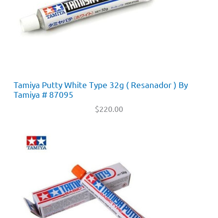
Tamiya Putty White Type 32g ( Resanador ) By
Tamiya # 87095
$
220.00