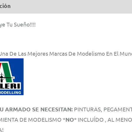
#
ción
Información adicional
14
1/7
e Tu Sueño!!!!
can
 , Una De Las Mejores Marcas De Modelismo En El Mu
U ARMADO SE NECESITAN:
PINTURAS, PEGAMENTO
IENTA DE MODELISMO *
NO
* INCLUÍDO , AL MEN
A!