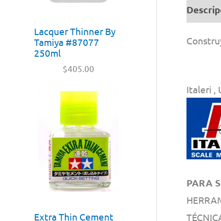
Descrip
Lacquer Thinner By
Construy
Tamiya #87077
250ml
$
405.00
Italeri
PARA S
HERRAM
Extra Thin Cement
TÉCNIC