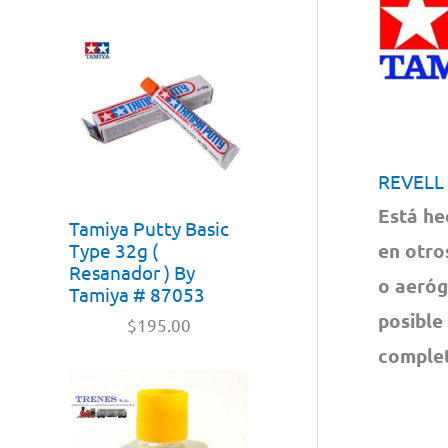
REVELL
Está he
Tamiya Putty Basic
Type 32g (
en otro
Resanador ) By
o aeróg
Tamiya # 87053
posible
$
195.00
complet