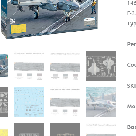
146
F-3
Ty
Per
Co
SK
Mo
Bo