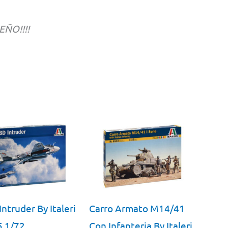
EÑO!!!!
Intruder By Italeri
Carro Armato M14/41
5 1/72
Con Infanteria By Italeri