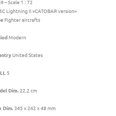
9 – Scale 1 : 72
5C Lightning II »CATOBAR version»
pe
Fighter aircrafts
iod
Modern
untry
United States
ILL
5
del Dim.
22,2 cm
x Dim.
345 x 242 x 48 mm