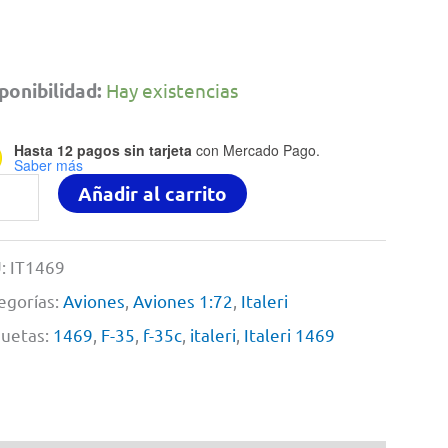
ponibilidad:
Hay existencias
Hasta 12 pagos sin tarjeta
con Mercado Pago.
Saber más
Añadir al carrito
C
htning
:
IT1469
egorías:
Aviones
,
Aviones 1:72
,
Italeri
CATOBAR
quetas:
1469
,
F-35
,
f-35c
,
italeri
,
Italeri 1469
sion''
eri