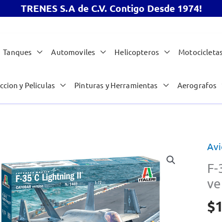
TRENES S.A de C.V. Contigo Desde 1974!
Tanques
Automoviles
Helicopteros
Motocicleta
ccion y Peliculas
Pinturas y Herramientas
Aerografos
Avi
F-
ve
$
1