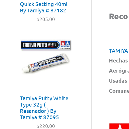
Quick Setting 40ml
By Tamiya # 87182
Rec
$
205.00
TAMIYA
Hechas 
Aerógra
Usadas 
Comunes
Tamiya Putty White
Type 32g (
Resanador ) By
Tamiya # 87095
$
220.00