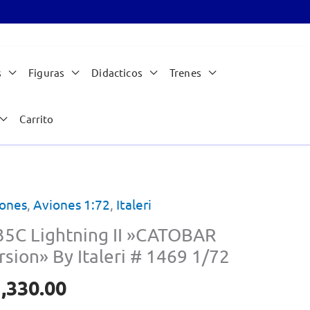
s
Figuras
Didacticos
Trenes
Carrito
ones
,
Aviones 1:72
,
Italeri
35C Lightning II »CATOBAR
rsion» By Italeri # 1469 1/72
,330.00