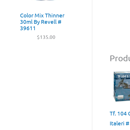
Color Mix Thinner
30ml By Revell #
39611
$
135.00
Produ
Tf. 104 
Italeri 