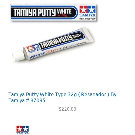
Tamiya Putty White Type 32g ( Resanador ) By
Tamiya # 87095
$
220.00