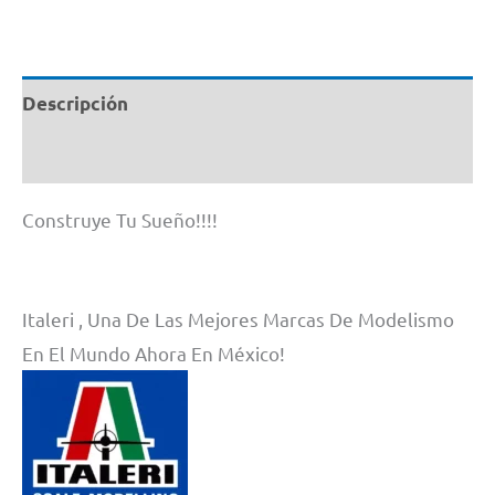
#
1448
1/72
Descripción
cantidad
Información adicional
Construye Tu Sueño!!!!
Italeri , Una De Las Mejores Marcas De Modelismo
En El Mundo Ahora En México!