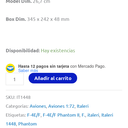
26,7 cm
Model Dim.
345 x 242 x 48 mm
Box Dim.
Hay existencias
Disponibilidad:
Hasta 12 pagos sin tarjeta
con Mercado Pago.
Saber más
F-
Añadir al carrito
4E/F
Phantom
SKU:
IT1448
II
Categorías:
Aviones
,
Aviones 1:72
,
Italeri
By
Etiquetas:
F-4E/F
,
F-4E/F Phantom II
,
F.
,
italeri
,
Italeri
Italeri
1448
,
Phantom