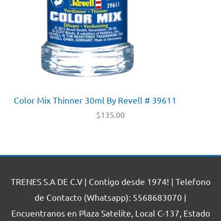
Color Mix Thinner 30ml By Revell # 39611
$
135.00
TRENES S.A DE C.V | Contigo desde 1974! | Telefono
de Contacto (Whatsapp): 5568683070 |
Encuentranos en Plaza Satelite, Local C-137, Estado