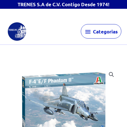
TRENES S.A de C.V. Contigo Desde 1974!
Ir
Categorias
al
Categorias
contenido