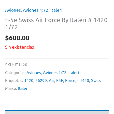
Aviones
,
Aviones 1:72
,
Italeri
F-5e Swiss Air Force By Italeri # 1420
1/72
$
600.00
Sin existencias
SKU:
IT1420
Categorías:
Aviones
,
Aviones 1:72
,
Italeri
Etiquetas:
1420
,
26299
,
Air
,
F5E
,
Force
,
It1420
,
Swiss
Marca:
Italeri