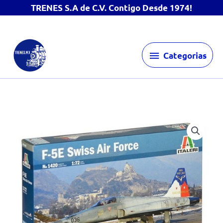
TRENES S.A de C.V. Contigo Desde 1974!
Ir
Categorias
al
Categorias
contenido