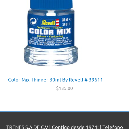
Color Mix Thinner 30ml By Revell # 39611
$
135.00
TRENES S.A DE C.V | Contigo desde 1974! | Telefono