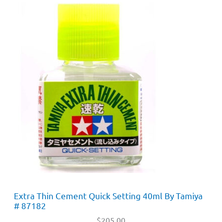
Extra Thin Cement Quick Setting 40ml By Tamiya
# 87182
$
205.00