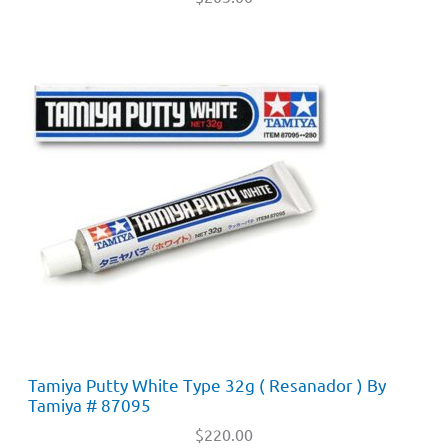
Tamiya Putty White Type 32g ( Resanador ) By
Tamiya # 87095
$
220.00