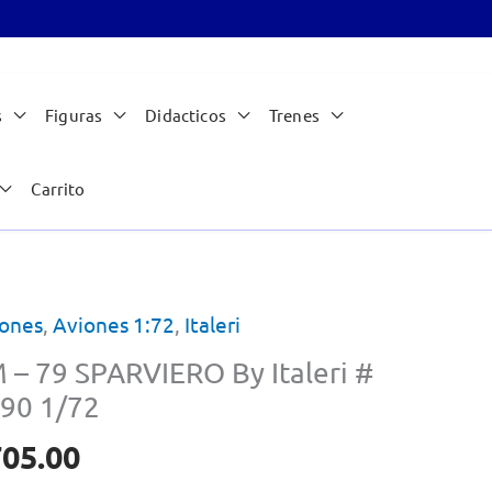
s
Figuras
Didacticos
Trenes
Carrito
ones
,
Aviones 1:72
,
Italeri
 – 79 SPARVIERO By Italeri #
90 1/72
705.00