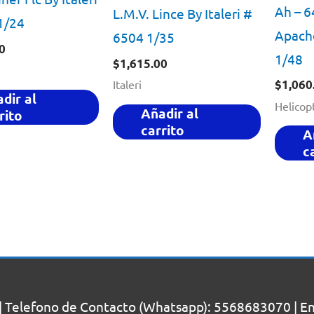
Ah – 
L.M.V. Lince By Italeri #
1/24
Apache
6504 1/35
0
1/48
$
1,615.00
$
1,060
Italeri
dir al
Helicop
Añadir al
rito
carrito
A
c
| Telefono de Contacto (Whatsapp): 5568683070 | Enc