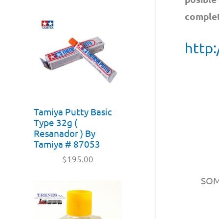
complet
http:
Tamiya Putty Basic
Type 32g (
Resanador ) By
Tamiya # 87053
$
195.00
SO