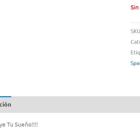
Sin
SKU
Cat
Eti
Spa
ción
Información adicional
e Tu Sueño!!!!