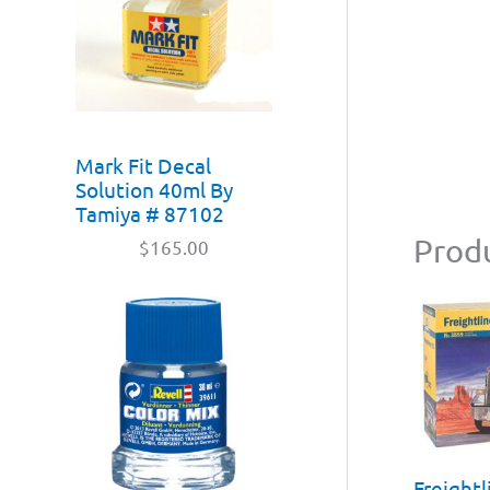
Mark Fit Decal
Solution 40ml By
Tamiya # 87102
Produ
$
165.00
Freightli