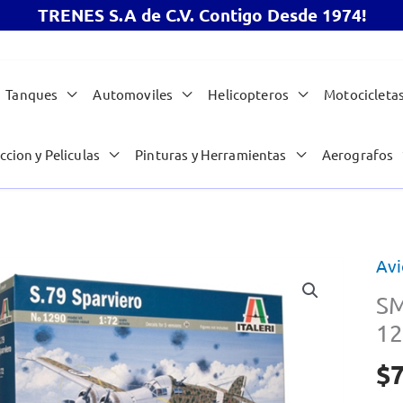
TRENES S.A de C.V. Contigo Desde 1974!
Tanques
Automoviles
Helicopteros
Motocicleta
ccion y Peliculas
Pinturas y Herramientas
Aerografos
Avi
SM
12
$