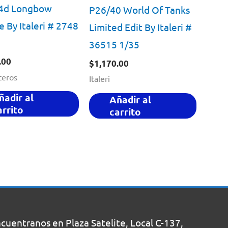
64d Longbow
P26/40 World Of Tanks
 By Italeri # 2748
Limited Edit By Italeri #
36515 1/35
.00
$
1,170.00
teros
Italeri
ñadir al
Añadir al
arrito
carrito
uentranos en Plaza Satelite, Local C-137,