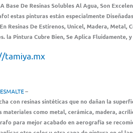
A Base De Resinas Solubles Al Agua, Son Excelen
fo! estas pinturas están especialmente Diseñadas
En Resinas De Estirenos, Unicel, Madera, Metal, 
. la Pintura Cubre Bien, Se Aplica Fluidamente, y
//tamiya.mx
 ESMALTE
–
cha con resinas sintéticas que no dañan la superfi
s materiales como metal, cerámica, madera, acrílic
rafo para mejor acabado en aerografía se recom
 aplicar otro color u otra capa de pintura en el la