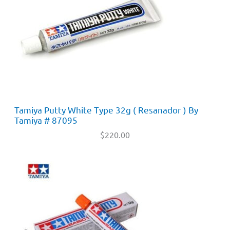
Tamiya Putty White Type 32g ( Resanador ) By
Tamiya # 87095
$
220.00