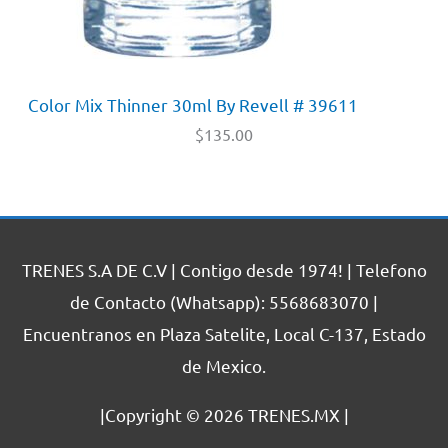
Color Mix Thinner 30ml By Revell # 39611
$
135.00
TRENES S.A DE C.V | Contigo desde 1974! | Telefono
de Contacto (Whatsapp): 5568683070 |
Encuentranos en Plaza Satelite, Local C-137, Estado
de Mexico.
|Copyright © 2026
TRENES.MX
|