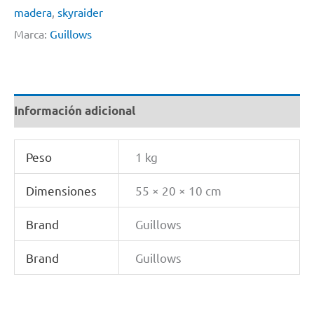
1h
madera
,
skyraider
Skyraider
Marca:
Guillows
Avión
De
Madera
Información adicional
Balsa
1/35
Peso
1 kg
cantidad
Dimensiones
55 × 20 × 10 cm
Brand
Guillows
Brand
Guillows