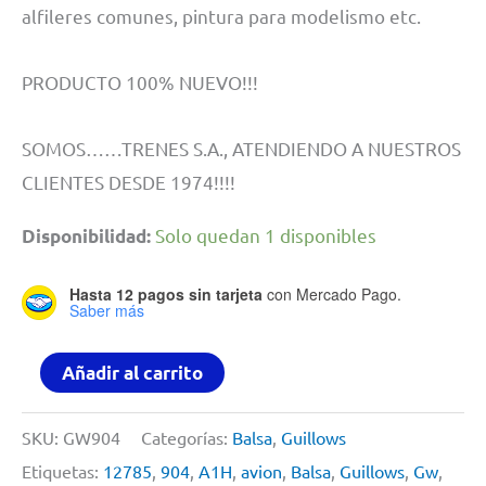
alfileres comunes, pintura para modelismo etc.
PRODUCTO 100% NUEVO!!!
SOMOS……TRENES S.A., ATENDIENDO A NUESTROS
CLIENTES DESDE 1974!!!!
Solo quedan 1 disponibles
Disponibilidad:
Hasta 12 pagos sin tarjeta
con Mercado Pago.
Saber más
Guillows
Añadir al carrito
#
904,
SKU:
GW904
Categorías:
Balsa
,
Guillows
A-
Etiquetas:
12785
,
904
,
A1H
,
avion
,
Balsa
,
Guillows
,
Gw
,