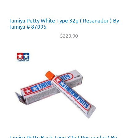
Tamiya Putty White Type 32g ( Resanador ) By
Tamiya # 87095
$
220.00
Tamiya Putty Basic Type 32g ( Resanador ) By