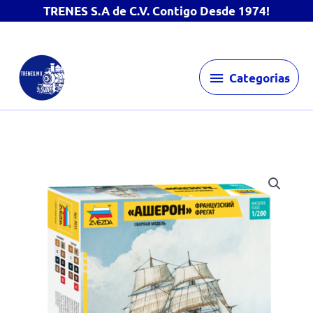
TRENES S.A de C.V. Contigo Desde 1974!
Ir
Categorias
al
Categorias
contenido