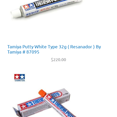
Tamiya Putty White Type 32g ( Resanador ) By
Tamiya # 87095
$
220.00