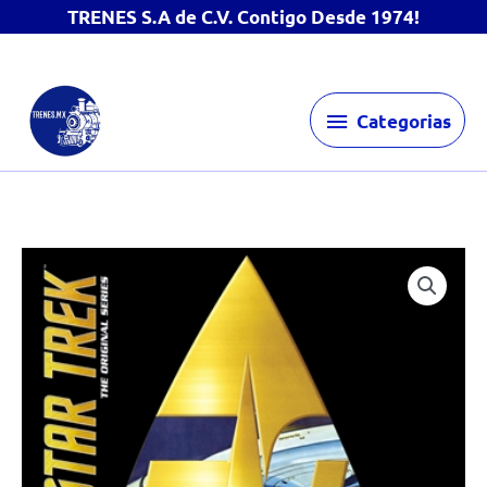
TRENES S.A de C.V. Contigo Desde 1974!
Ir
Categorias
al
Categorias
contenido