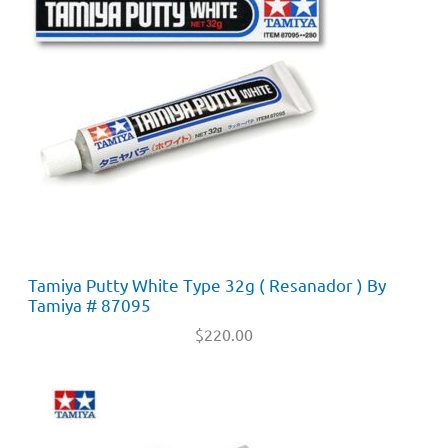
Tamiya Putty White Type 32g ( Resanador ) By
Tamiya # 87095
$
220.00