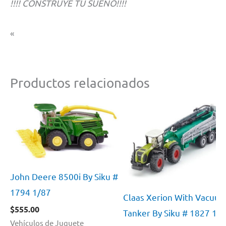
!!!! CONSTRUYE TU SUEÑO!!!!
«
Productos relacionados
John Deere 8500i By Siku #
1794 1/87
Claas Xerion With Vacuu
$
555.00
Tanker By Siku # 1827 1:8
Vehículos de Juguete