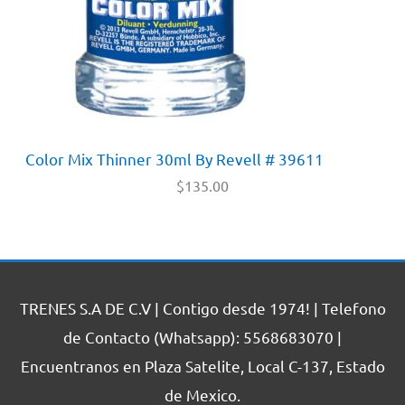
Color Mix Thinner 30ml By Revell # 39611
$
135.00
TRENES S.A DE C.V | Contigo desde 1974! | Telefono
de Contacto (Whatsapp): 5568683070 |
Encuentranos en Plaza Satelite, Local C-137, Estado
de Mexico.