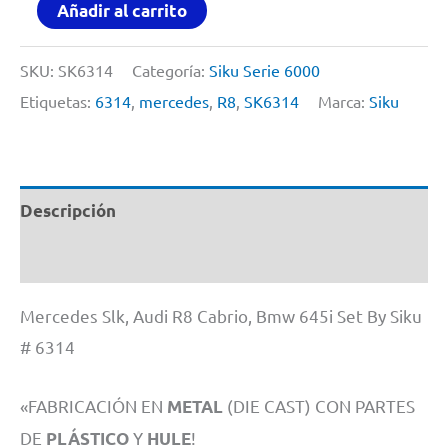
Mercedes
Añadir al carrito
Slk,
Audi
SKU:
SK6314
Categoría:
Siku Serie 6000
R8
Etiquetas:
6314
,
mercedes
,
R8
,
SK6314
Marca:
Siku
Cabrio,
Bmw
645i
Descripción
Set
By
Información adicional
Siku
Mercedes Slk, Audi R8 Cabrio, Bmw 645i Set By Siku
#
# 6314
6314
cantidad
«FABRICACIÓN EN
(DIE CAST) CON PARTES
METAL
DE
Y
!
PLÁSTICO
HULE