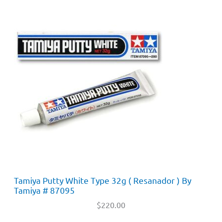
Tamiya Putty White Type 32g ( Resanador ) By
Tamiya # 87095
$
220.00