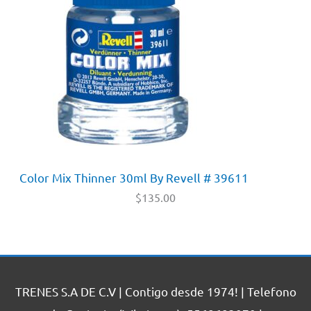
Color Mix Thinner 30ml By Revell # 39611
$
135.00
TRENES S.A DE C.V | Contigo desde 1974! | Telefono