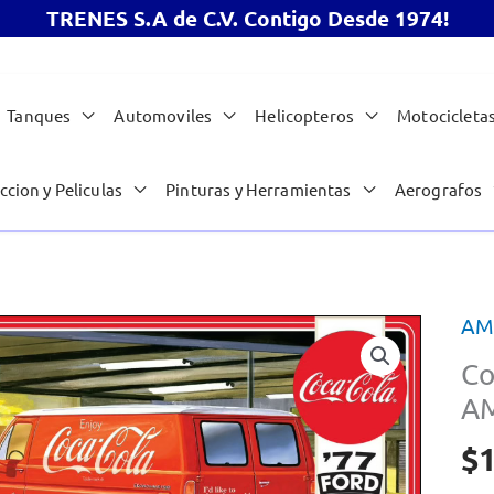
TRENES S.A de C.V. Contigo Desde 1974!
Tanques
Automoviles
Helicopteros
Motocicleta
ccion y Peliculas
Pinturas y Herramientas
Aerografos
AM
Co
AM
$
1