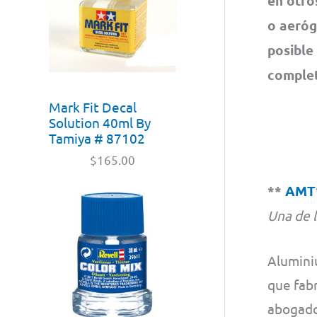
en otro
o aeróg
posible
complet
Mark Fit Decal
Solution 40ml By
Tamiya # 87102
$
165.00
**
AMT
Una de 
Alumini
que fabr
abogado 