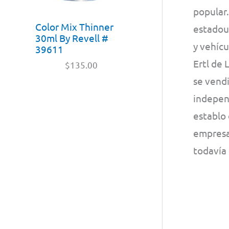
popular.
Color Mix Thinner
estadou
30ml By Revell #
y vehícu
39611
Ertl de
$
135.00
se vend
indepen
establo 
empresas
todavía 