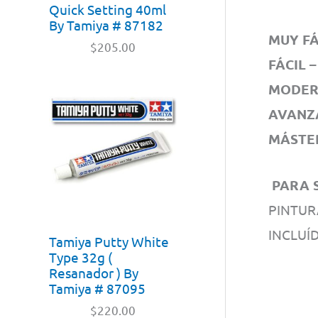
Quick Setting 40ml
By Tamiya # 87182
MUY FÁC
$
205.00
FÁCIL –
MODERA
AVANZA
MÁSTER
PARA S
PINTUR
INCLUÍD
Tamiya Putty White
Type 32g (
Resanador ) By
Tamiya # 87095
$
220.00