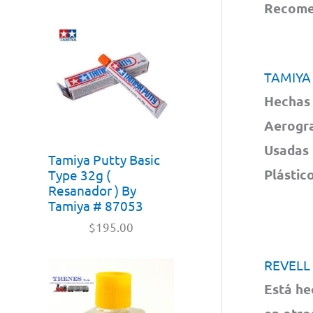
Recomen
TAMIYA
Hechas 
Aerogra
Usadas 
Tamiya Putty Basic
Plástic
Type 32g (
Resanador ) By
Tamiya # 87053
$
195.00
REVELL
Está he