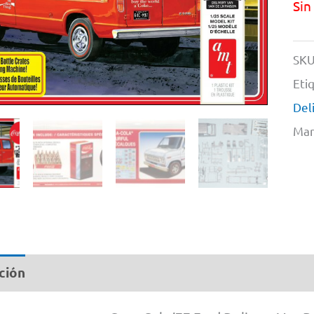
Sin
SKU
Eti
Del
Mar
ción
Información adicional