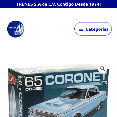
TRENES S.A de C.V. Contigo Desde 1974!
Ir
Categorias
al
Categorias
contenido