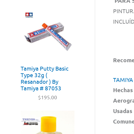
PARA S
PINTUR
INCLUÍD
Recomen
Tamiya Putty Basic
Type 32g (
TAMIYA
Resanador ) By
Tamiya # 87053
Hechas 
$
195.00
Aerogra
Usadas 
Comunes