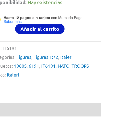
ponibilidad:
Hay existencias
Hasta 12 pagos sin tarjeta
con Mercado Pago.
Saber más
80s
Añadir al carrito
TO
OOPS
:
IT6191
egorías:
Figuras
,
Figuras 1:72
,
Italeri
eri
quetas:
1980S
,
6191
,
IT6191
,
NATO
,
TROOPS
ca:
Italeri
91
tidad