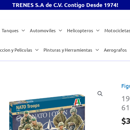
TRENES S.A de C.V. Contigo Desde 1974!
Tanques
Automoviles
Helicopteros
Motocicleta
ccion y Peliculas
Pinturas y Herramientas
Aerografos
Fig
19
61
$