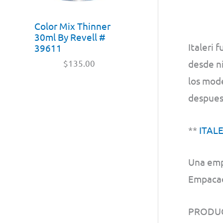
Color Mix Thinner
30ml By Revell #
Italeri 
39611
desde ni
$
135.00
los mode
despues
**
ITAL
Una emp
Empacado
PRODUC