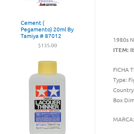
Cement (
Pegamento) 20ml By
Tamiya # 87012
1980s N
$
135.00
ITEM: I
FICHA T
Type: F
Country:
Box Dim
MARCA