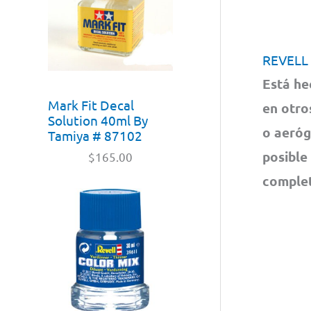
REVELL
Está he
Mark Fit Decal
en otro
Solution 40ml By
o aeróg
Tamiya # 87102
posible
$
165.00
complet