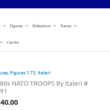
s
Figuras
Didacticos
Trenes
Carrito
uras
,
Figuras 1:72
,
Italeri
80s NATO TROOPS By Italeri #
91
340.00