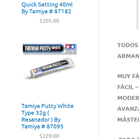
Quick Setting 40ml
By Tamiya # 87182
$
205.00
TODOS 
ARMAN
MUY FÁC
FÁCIL –
MODERA
Tamiya Putty White
AVANZA
Type 32g (
Resanador ) By
MÁSTER
Tamiya # 87095
$
220.00