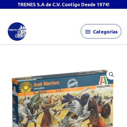
TRENES S.A de C.V. Contigo Desde 1974!
Ir
Categorias
al
Categorias
contenido