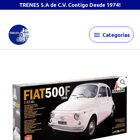
TRENES S.A de C.V. Contigo Desde 1974!
Ir
Categorias
al
Categorias
contenido