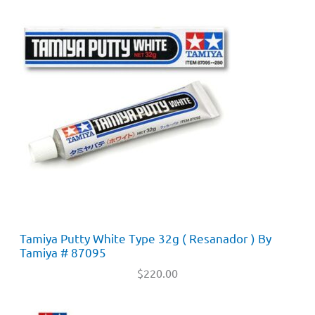
Tamiya Putty White Type 32g ( Resanador ) By
Tamiya # 87095
$
220.00