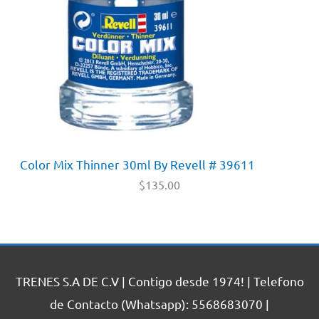
Color Mix Thinner 30ml By Revell # 39611
$
135.00
TRENES S.A DE C.V | Contigo desde 1974! | Telefono
de Contacto (Whatsapp): 5568683070 |