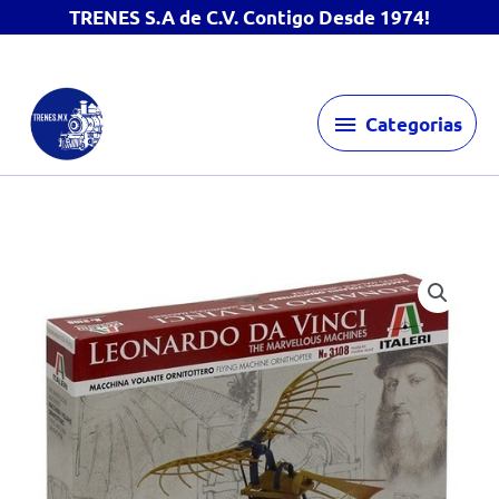
TRENES S.A de C.V. Contigo Desde 1974!
Ir
Categorias
al
Categorias
contenido