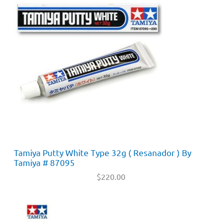
Tamiya Putty White Type 32g ( Resanador ) By
Tamiya # 87095
$
220.00