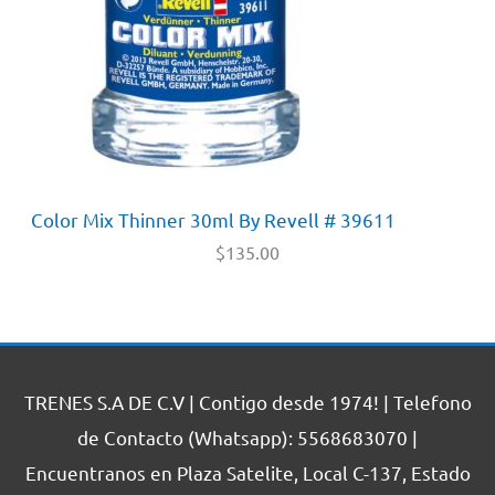
Color Mix Thinner 30ml By Revell # 39611
$
135.00
TRENES S.A DE C.V | Contigo desde 1974! | Telefono
de Contacto (Whatsapp): 5568683070 |
Encuentranos en Plaza Satelite, Local C-137, Estado