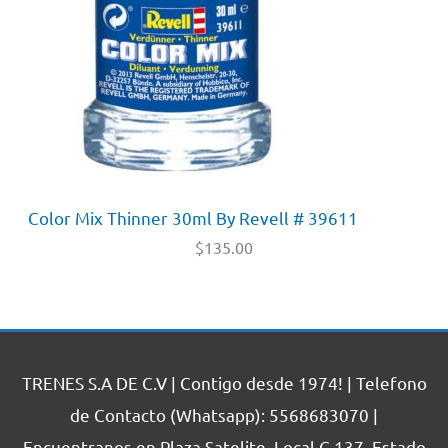
Color Mix Thinner 30ml By Revell # 39611
$
135.00
TRENES S.A DE C.V | Contigo desde 1974! | Telefono
de Contacto (Whatsapp): 5568683070 |
Encuentranos en Plaza Satelite, Local C-137, Estado