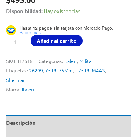
Hay existencias
Disponibilidad:
Hasta 12 pagos sin tarjeta
con Mercado Pago.
Saber más
M4a3
Añadir al carrito
75mm
Sherman
SKU:
IT7518
Categorías:
Italeri
,
Militar
By
Etiquetas:
26299
,
7518
,
75Mm
,
It7518
,
M4A3
,
Italeri
Sherman
#7518
Marca:
Italeri
1/72
cantidad
Descripción