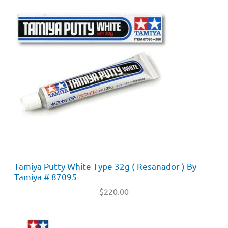
Tamiya Putty White Type 32g ( Resanador ) By
Tamiya # 87095
$
220.00