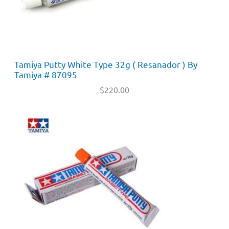
Tamiya Putty White Type 32g ( Resanador ) By
Tamiya # 87095
$
220.00