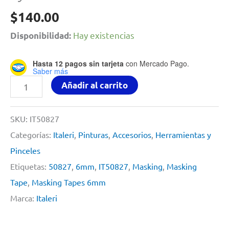
$
140.00
Hay existencias
Disponibilidad:
Hasta 12 pagos sin tarjeta
con Mercado Pago.
Saber más
Precision
Añadir al carrito
Masking
Tapes
SKU:
IT50827
6mm
Categorías:
Italeri
,
Pinturas
,
Accesorios
,
Herramientas y
(2x)
Pinceles
By
Etiquetas:
50827
,
6mm
,
IT50827
,
Masking
,
Masking
Italeri
Tape
,
Masking Tapes 6mm
#
Marca:
Italeri
50827
cantidad