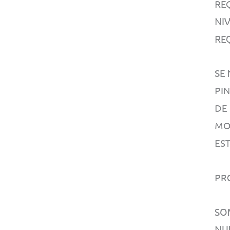
RE
NIV
RE
SE
PI
DE
MO
EST
PR
SO
NU