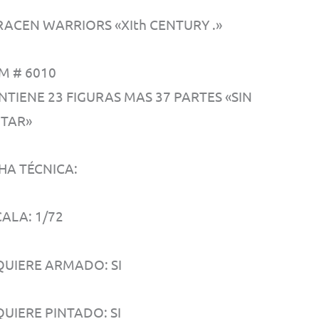
RACEN WARRIORS «XIth CENTURY .»
M # 6010
NTIENE 23 FIGURAS MAS 37 PARTES «SIN
NTAR»
HA TÉCNICA:
ALA: 1/72
QUIERE ARMADO: SI
UIERE PINTADO: SI