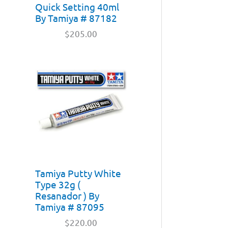
Quick Setting 40ml
By Tamiya # 87182
$
205.00
Tamiya Putty White
Type 32g (
Resanador ) By
Tamiya # 87095
$
220.00