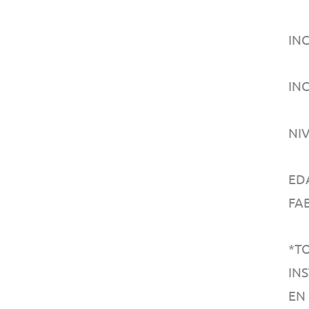
IN
IN
NI
ED
FA
*T
IN
EN