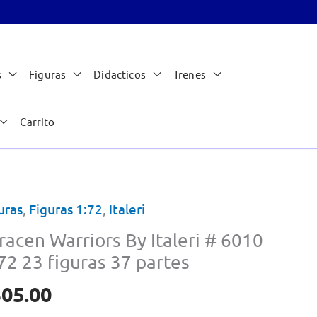
s
Figuras
Didacticos
Trenes
Carrito
uras
,
Figuras 1:72
,
Italeri
racen Warriors By Italeri # 6010
72 23 figuras 37 partes
305.00