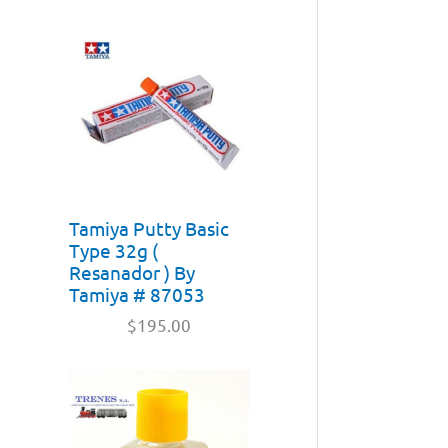
Tamiya Putty Basic
Type 32g (
Resanador ) By
Tamiya # 87053
$
195.00