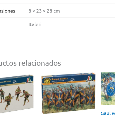
siones
8 × 23 × 28 cm
Italeri
ctos relacionados
Gaul W