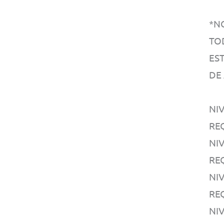
*N
TO
EST
DE
NIV
RE
NIV
RE
NI
RE
NI