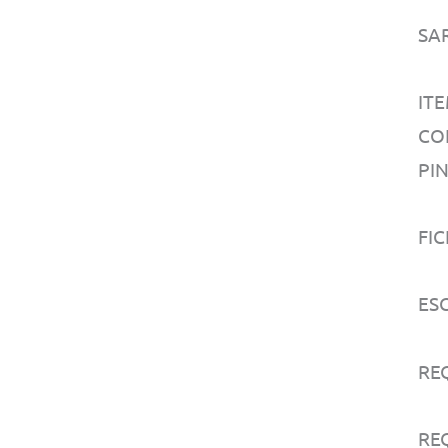
SA
ITE
CO
PI
FIC
ESC
RE
REQ