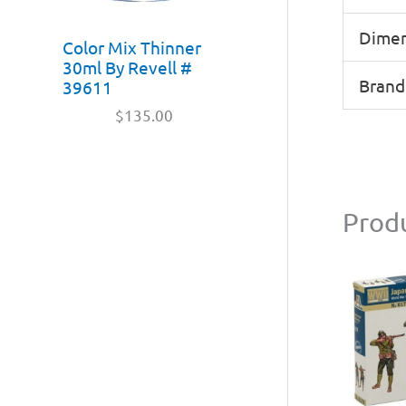
Dimen
Color Mix Thinner
30ml By Revell #
Brand
39611
$
135.00
Produ