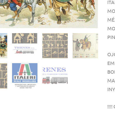
IT
MO
MÉX
MO
PI
OJ
EM
BO
MA
IN
!!!