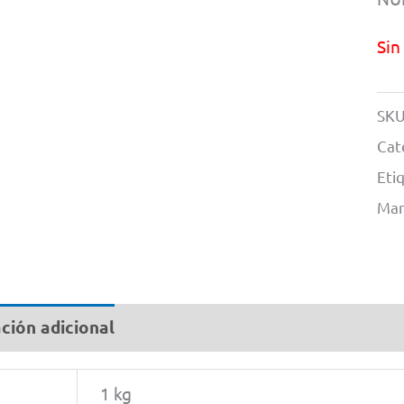
Sin
SKU
Cat
Eti
Mar
ción adicional
1 kg