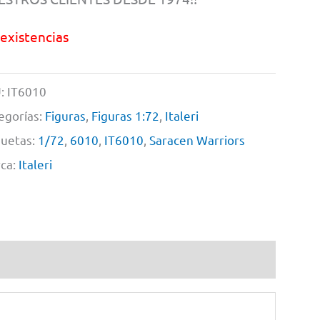
 existencias
:
IT6010
egorías:
Figuras
,
Figuras 1:72
,
Italeri
quetas:
1/72
,
6010
,
IT6010
,
Saracen Warriors
ca:
Italeri