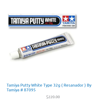
Tamiya Putty White Type 32g ( Resanador ) By
Tamiya # 87095
$
220.00