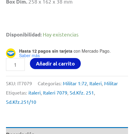
258 x 162 x 38 mm
Box Dim.
Hay existencias
Disponibilidad:
Hasta 12 pagos sin tarjeta
con Mercado Pago.
Saber más
Sd.Kfz.
Añadir al carrito
251/10
By
SKU:
IT7079
Categorías:
Militar 1:72
,
Italeri
,
Militar
Italeri
Etiquetas:
italeri
,
Italeri 7079
,
Sd.Kfz. 251
,
#
Sd.Kfz.251/10
7079
1/72
cantidad