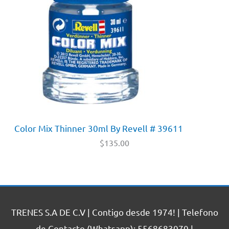
Color Mix Thinner 30ml By Revell # 39611
$
135.00
TRENES S.A DE C.V | Contigo desde 1974! | Telefono
de Contacto (Whatsapp): 5568683070 |