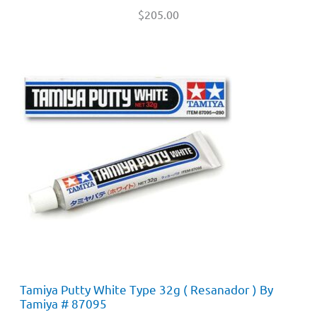
$
205.00
Tamiya Putty White Type 32g ( Resanador ) By
Tamiya # 87095