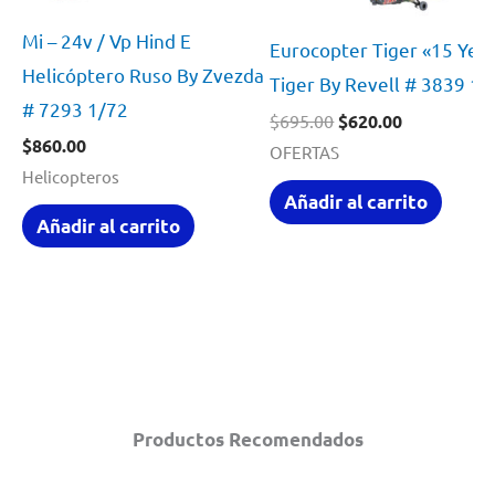
Mi – 24v / Vp Hind E
Eurocopter Tiger «15 Yea
Helicóptero Ruso By Zvezda
Tiger By Revell # 3839 1/
# 7293 1/72
El
El
$
695.00
$
620.00
precio
precio
$
860.00
OFERTAS
original
actual
Helicopteros
era:
es:
Añadir al carrito
$695.00.
$620.00.
Añadir al carrito
Productos Recomendados