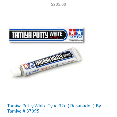
$
205.00
Tamiya Putty White Type 32g ( Resanador ) By
Tamiya # 87095