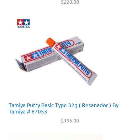
$
220.00
Tamiya Putty Basic Type 32g ( Resanador ) By
Tamiya # 87053
$
195.00