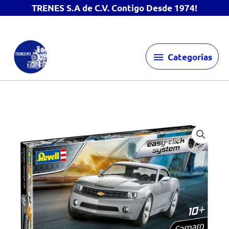
TRENES S.A de C.V. Contigo Desde 1974!
Ir
Categorias
al
Categorias
contenido