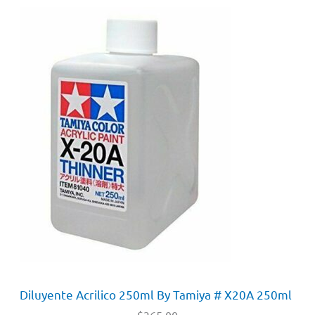
Diluyente Acrilico 250ml By Tamiya # X20A 250ml
$
365.00