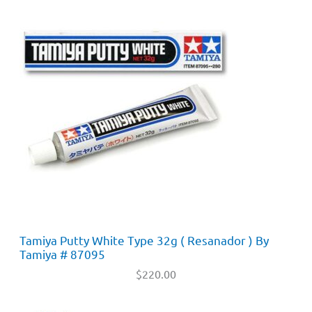
Tamiya Putty White Type 32g ( Resanador ) By
Tamiya # 87095
$
220.00