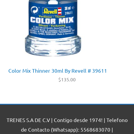
Color Mix Thinner 30ml By Revell # 39611
$
135.00
TRENES S.A DE C.V | Contigo desde 1974! | Telefono
de Contacto (Whatsapp): 5568683070 |