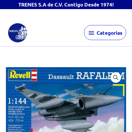
TRENES S.A de C.V. Contigo Desde 1974!
Ir
Categorias
al
Categorias
contenido