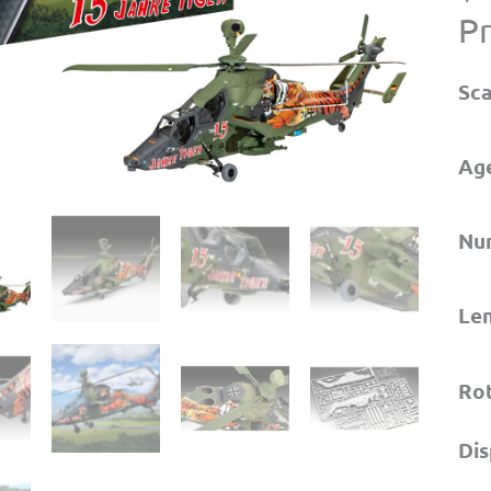
P
Sca
Ag
Num
Len
Rot
Dis