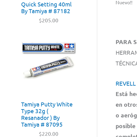
Nuevo!!
Quick Setting 40ml
By Tamiya # 87182
$
205.00
PARA S
HERRAM
TÉCNI
REVELL
Está he
Tamiya Putty White
en otro
Type 32g (
o aeróg
Resanador ) By
Tamiya # 87095
posible
$
220.00
complet