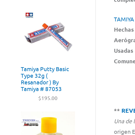
TAMIYA
Hechas 
Aerógra
Usadas 
Comunes
Tamiya Putty Basic
Type 32g (
Resanador ) By
Tamiya # 87053
$
195.00
**
REV
Una de 
origen 