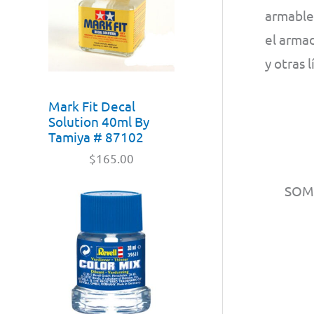
armables
el armad
y otras 
Mark Fit Decal
Solution 40ml By
Tamiya # 87102
$
165.00
SO