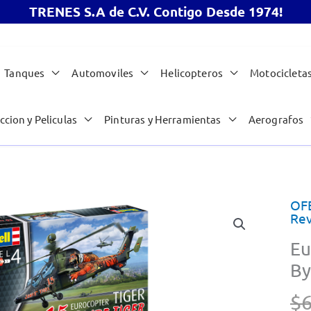
TRENES S.A de C.V. Contigo Desde 1974!
Tanques
Automoviles
Helicopteros
Motocicleta
ccion y Peliculas
Pinturas y Herramientas
Aerografos
OF
Rev
Eu
By
$