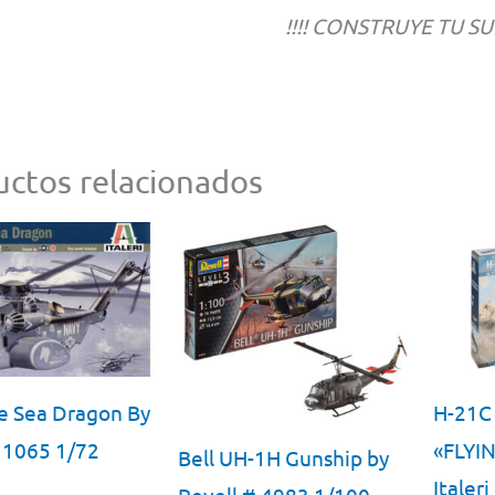
!!!! CONSTRUYE TU SU
ctos relacionados
H-21
e Sea Dragon By
«FLYI
# 1065 1/72
Bell UH-1H Gunship by
Italer
Revell # 4983 1/100