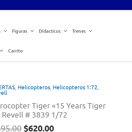
s
Figuras
Didacticos
Trenes
Carrito
ERTAS
,
Helicopteros
,
Helicopteros 1:72
,
ell
rocopter Tiger «15 Years Tiger
 Revell # 3839 1/72
El
El
$
620.00
695.00