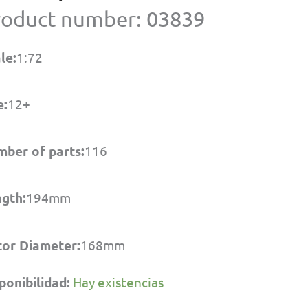
precio
precio
roduct number: 03839
original
actual
era:
es:
le:
1:72
$695.00.
$620.00.
e:
12+
ber of parts:
116
gth:
194mm
or Diameter:
168mm
ponibilidad:
Hay existencias