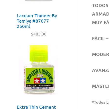
TODOS 
ARMA
Lacquer Thinner By
Tamiya #87077
MUY FÁC
250ml
$
405.00
FÁCIL –
MODERA
AVANZA
MÁSTER
*Todos L
Extra Thin Cement