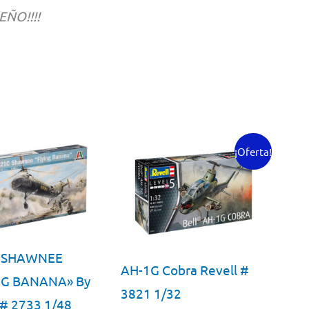
EÑO!!!!
¡Oferta!
C SHAWNEE
AH-1G Cobra Revell #
NG BANANA» By
3821 1/32
i # 2733 1/48