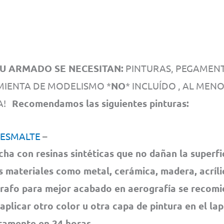
U ARMADO SE NECESITAN:
PINTURAS, PEGAMENTO
IENTA DE MODELISMO *
NO
* INCLUÍDO , AL MEN
CA!
Recomendamos las siguientes pinturas:
 ESMALTE
–
cha con resinas sintéticas que no dañan la superfi
s materiales como metal, cerámica, madera, acrílic
rafo para mejor acabado en aerografía se recom
 aplicar otro color u otra capa de pintura en el la
amente en 24 horas.