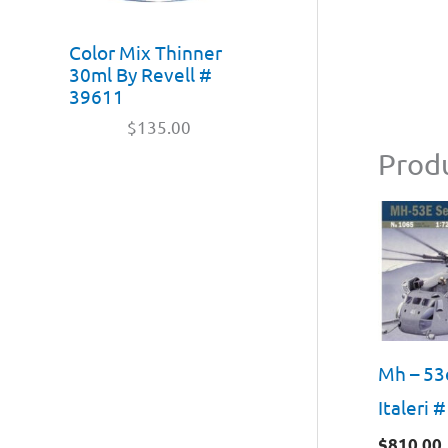
Color Mix Thinner
30ml By Revell #
39611
$
135.00
Produ
Mh – 53
Italeri 
$
810.00