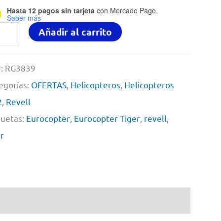
Hasta 12 pagos sin tarjeta
con Mercado Pago.
Saber más
ocopter
Añadir al carrito
er
:
RG3839
rs
egorías:
OFERTAS
,
Helicopteros
,
Helicopteros
er
2
,
Revell
quetas:
Eurocopter
,
Eurocopter Tiger
,
revell
,
ell
er
39
2
tidad