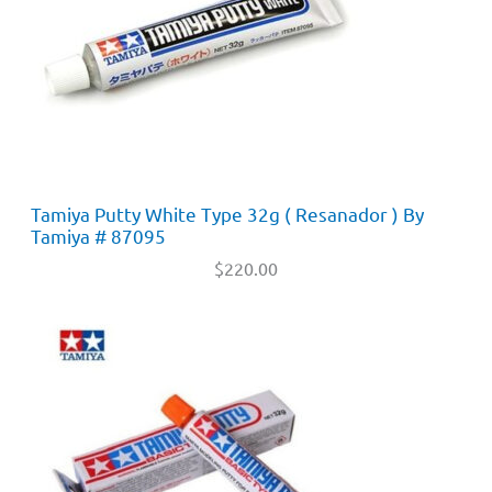
Tamiya Putty White Type 32g ( Resanador ) By
Tamiya # 87095
$
220.00