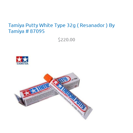
Tamiya Putty White Type 32g ( Resanador ) By
Tamiya # 87095
$
220.00