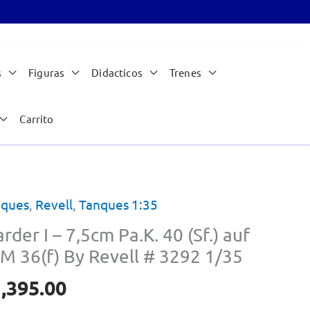
s
Figuras
Didacticos
Trenes
Carrito
nques
,
Revell
,
Tanques 1:35
rder I – 7,5cm Pa.K. 40 (Sf.) auf
M 36(f) By Revell # 3292 1/35
,395.00