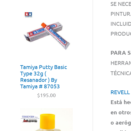
SE NEC
PINTUR
INCLUID
PRODUC
PARA S
HERRAM
Tamiya Putty Basic
TÉCNI
Type 32g (
Resanador ) By
Tamiya # 87053
REVELL
$
195.00
Está he
en otro
o aeróg