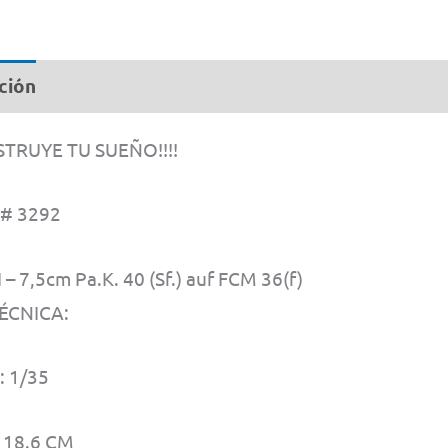
36(
By
ción
Rev
#
NSTRUYE TU SUEÑO!!!!
32
1/3
 # 3292
can
 – 7,5cm Pa.K. 40 (Sf.) auf FCM 36(f)
ÉCNICA:
 1/35
 18.6 CM