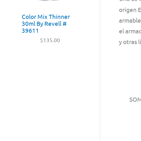
origen 
Color Mix Thinner
armables
30ml By Revell #
39611
el armad
$
135.00
y otras 
SO