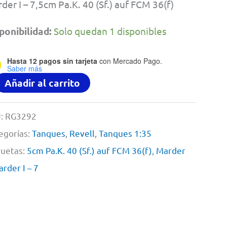
der I – 7,5cm Pa.K. 40 (Sf.) auf FCM 36(f)
ponibilidad:
Solo quedan 1 disponibles
Hasta 12 pagos sin tarjeta
con Mercado Pago.
Saber más
rder
Añadir al carrito
:
RG3292
5cm
egorías:
Tanques
,
Revell
,
Tanques 1:35
K.
quetas:
5cm Pa.K. 40 (Sf.) auf FCM 36(f)
,
Marder
rder I – 7
)
M