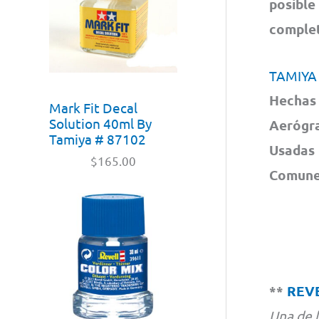
posible
complet
TAMIYA
Hechas 
Mark Fit Decal
Solution 40ml By
Aerógra
Tamiya # 87102
Usadas 
$
165.00
Comunes
**
REV
Una de 