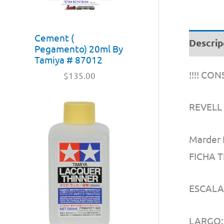
Cement (
Descrip
Pegamento) 20ml By
Tamiya # 87012
!!!! CO
$
135.00
REVELL
Marder I
FICHA T
ESCALA:
LARGO: