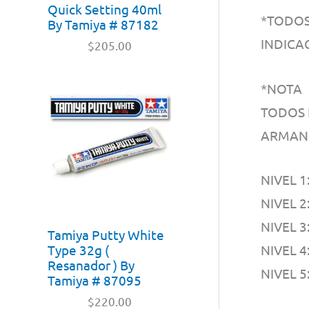
Quick Setting 40ml
*TODOS
By Tamiya # 87182
INDICA
$
205.00
*NOTA
TODOS 
ARMAN
NIVEL 
NIVEL 2
NIVEL 
Tamiya Putty White
Type 32g (
NIVEL 
Resanador ) By
NIVEL 
Tamiya # 87095
$
220.00