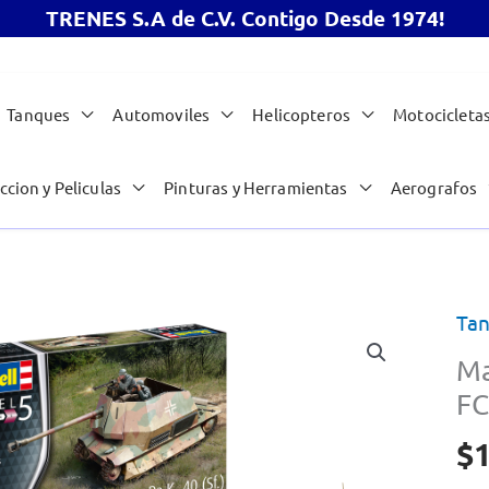
TRENES S.A de C.V. Contigo Desde 1974!
Tanques
Automoviles
Helicopteros
Motocicleta
ccion y Peliculas
Pinturas y Herramientas
Aerografos
Ta
Ma
FC
$
1