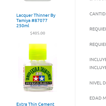
CANTID
Lacquer Thinner By
Tamiya #87077
250ml
REQUIE
$
405.00
REQUIER
INCLUY
INCLUY
NIVEL 
EDAD M
Extra Thin Cement