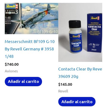
Messerschmitt Bf109 G-10
By Revell Germany # 3958
1/48
$
740.00
Contacta Clear By Revell 
Aviones
39609 20g
Añadir al carrito
$
145.00
Revell
Añadir al carrito