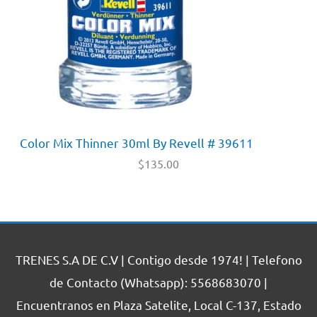
Color Mix Thinner 30ml By Revell # 39611
$
135.00
TRENES S.A DE C.V | Contigo desde 1974! | Telefono
de Contacto (Whatsapp): 5568683070 |
Encuentranos en Plaza Satelite, Local C-137, Estado