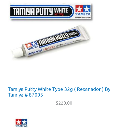
Tamiya Putty White Type 32g ( Resanador ) By
Tamiya # 87095
$
220.00