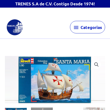
TRENES S.A de C.V. Contigo Desde 1974!
Ir
Categorias
al
Categorias
contenido