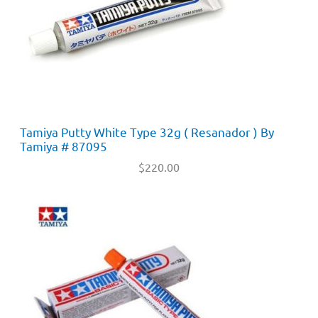
Tamiya Putty White Type 32g ( Resanador ) By
Tamiya # 87095
$
220.00