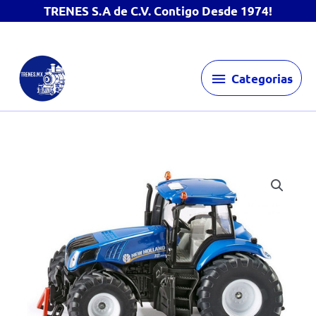
TRENES S.A de C.V. Contigo Desde 1974!
Ir
Categorias
al
Categorias
contenido