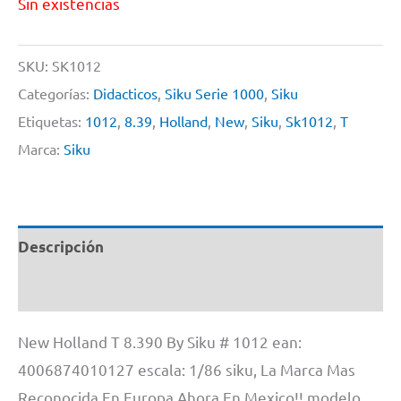
Sin existencias
SKU:
SK1012
Categorías:
Didacticos
,
Siku Serie 1000
,
Siku
Etiquetas:
1012
,
8.39
,
Holland
,
New
,
Siku
,
Sk1012
,
T
Marca:
Siku
Descripción
Información adicional
New Holland T 8.390 By Siku # 1012 ean:
4006874010127 escala: 1/86 siku, La Marca Mas
Reconocida En Europa Ahora En Mexico!! modelo