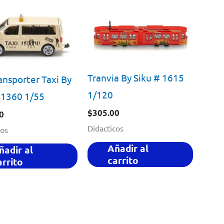
Tranvia By Siku # 1615
nsporter Taxi By
1/120
 1360 1/55
$
305.00
0
Didacticos
cos
Añadir al
ñadir al
carrito
arrito