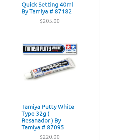
Quick Setting 40ml
By Tamiya # 87182
$
205.00
Tamiya Putty White
Type 32g (
Resanador ) By
Tamiya # 87095
$
220.00