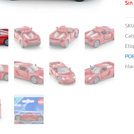
Sin
SKU
Cat
Eti
PO
Mar