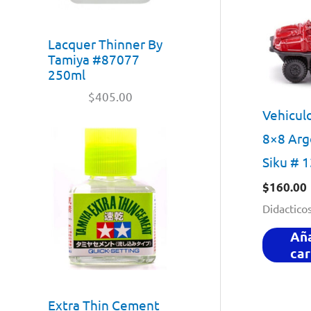
Lacquer Thinner By
Tamiya #87077
250ml
$
405.00
Vehicul
8×8 Arg
Siku # 
$
160.00
Didactico
Aña
car
Extra Thin Cement