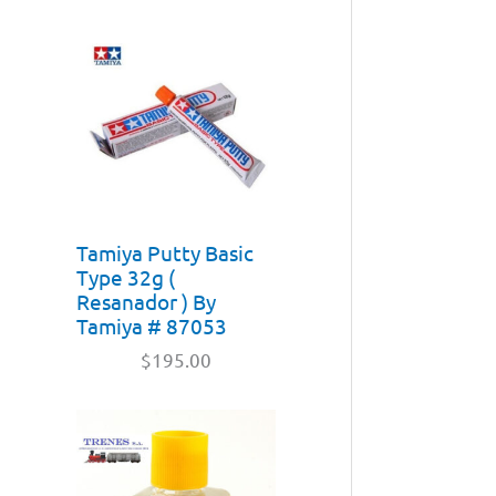
Tamiya Putty Basic
Type 32g (
Resanador ) By
Tamiya # 87053
$
195.00