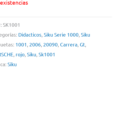
 existencias
:
SK1001
egorías:
Didacticos
,
Siku Serie 1000
,
Siku
quetas:
1001
,
2006
,
20090
,
Carrera
,
Gt
,
RSCHE
,
rojo
,
Siku
,
Sk1001
ca:
Siku