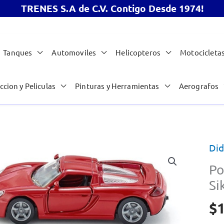
TRENES S.A de C.V. Contigo Desde 1974!
Tanques
Automoviles
Helicopteros
Motocicleta
ccion y Peliculas
Pinturas y Herramientas
Aerografos
Did
Po
Si
$