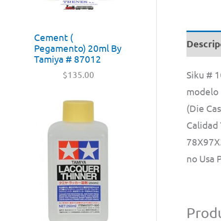
Cement (
Descrip
Pegamento) 20ml By
Tamiya # 87012
Siku # 
$
135.00
modelo 
(Die Cas
Calidad
78X97X3
no Usa 
Produ