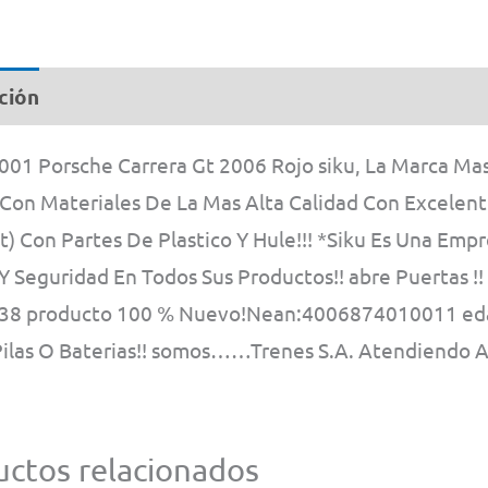
ción
Información adicional
1001 Porsche Carrera Gt 2006 Rojo siku, La Marca Ma
Con Materiales De La Mas Alta Calidad Con Excelente
t) Con Partes De Plastico Y Hule!!! *Siku Es Una Em
 Y Seguridad En Todos Sus Productos!! abre Puertas 
8 producto 100 % Nuevo!Nean:4006874010011 edad
Pilas O Baterias!! somos……Trenes S.A. Atendiendo A 
ctos relacionados