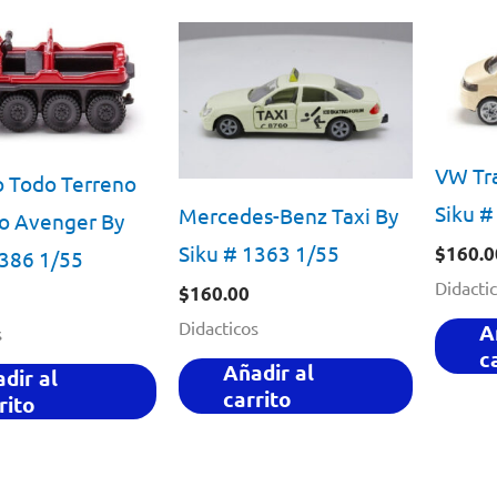
VW Tra
o Todo Terreno
Siku #
Mercedes-Benz Taxi By
o Avenger By
Siku # 1363 1/55
$
160.0
1386 1/55
Didacti
$
160.00
Didacticos
A
s
c
Añadir al
dir al
carrito
rito