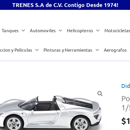
TRENES S.A de C.V. Contigo Desde 1974!
Tanques
Automoviles
Helicopteros
Motocicleta
ccion y Peliculas
Pinturas y Herramientas
Aerografos
Did
Po
1/
$