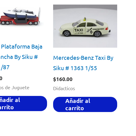
 Plataforma Baja
ncha By Siku #
Mercedes-Benz Taxi By
1/87
Siku # 1363 1/55
0
$
160.00
os de Juguete
Didacticos
ñadir al
Añadir al
arrito
carrito