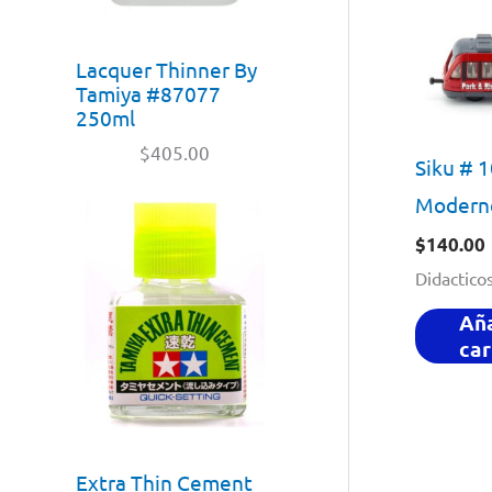
Lacquer Thinner By
Tamiya #87077
250ml
$
405.00
Siku # 
Modern
$
140.00
Didactico
Aña
car
Extra Thin Cement