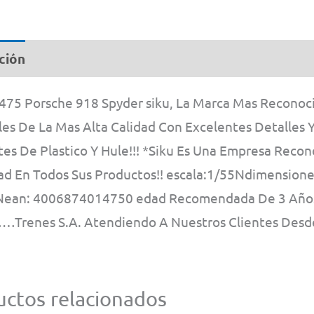
ción
Información adicional
1475 Porsche 918 Spyder siku, La Marca Mas Recono
les De La Mas Alta Calidad Con Excelentes Detalles 
es De Plastico Y Hule!!! *Siku Es Una Empresa Recon
ad En Todos Sus Productos!! escala:1/55Ndimensio
ean: 4006874014750 edad Recomendada De 3 Años En 
Trenes S.A. Atendiendo A Nuestros Clientes Desde
ctos relacionados