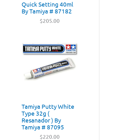
Quick Setting 40ml
By Tamiya # 87182
$
205.00
Tamiya Putty White
Type 32g (
Resanador ) By
Tamiya # 87095
$
220.00