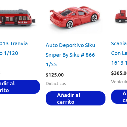
1013 Tranvia
Scania
Auto Deportivo Siku
o 1/120
Con La
Sniper By Siku # 866
1613 
1/55
s
$
305.0
$
125.00
Vehícul
dir al
Didacticos
rito
A
Añadir al
c
carrito