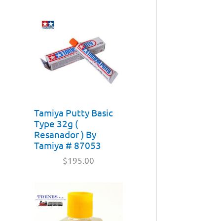
Tamiya Putty Basic
Type 32g (
Resanador ) By
Tamiya # 87053
$
195.00