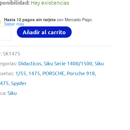
ponibilidad:
Hay existencias
Hasta 12 pagos sin tarjeta
con Mercado Pago.
Saber más
sche
Añadir al carrito
8
der
:
SK1475
egorías:
Didacticos
,
Siku Serie 1400/1500
,
Siku
u
quetas:
1/55
,
1475
,
PORSCHE
,
Porsche 918
,
475
,
Spyder
75
ca:
Siku
5
tidad