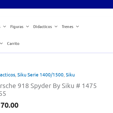
s
Figuras
Didacticos
Trenes
Carrito
acticos
,
Siku Serie 1400/1500
,
Siku
rsche 918 Spyder By Siku # 1475
55
170.00