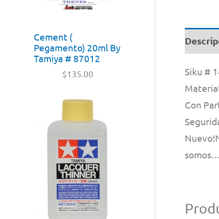
Cement (
Descrip
Pegamento) 20ml By
Tamiya # 87012
Siku # 
$
135.00
Materia
Con Part
Segurid
Nuevo!N
somos……
Produ