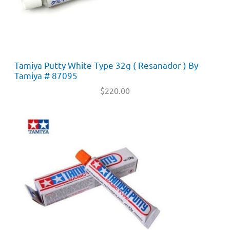
Tamiya Putty White Type 32g ( Resanador ) By
Tamiya # 87095
$
220.00