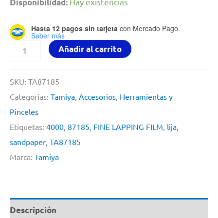
Hay existencias
Disponibilidad:
Hasta 12 pagos sin tarjeta
con Mercado Pago.
Saber más
FINE
Añadir al carrito
LAPPING
FILM
SKU:
TA87185
LIJA
Categorías:
Tamiya
,
Accesorios
,
Herramientas y
PLASTICA
Pinceles
4000
Etiquetas:
4000
,
87185
,
FINE LAPPING FILM
,
lija
,
By
sandpaper
,
TA87185
Tamiya
Marca:
Tamiya
#
87185
cantidad
Descripción