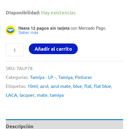
Hay existencias
Disponibilidad:
Hasta 12 pagos sin tarjeta
con Mercado Pago.
Saber más
FLAT
Añadir al carrito
BLUE
By
SKU:
TALP78
Tamiya
Categorías:
Tamiya - LP -
,
Tamiya
,
Pinturas
#
Etiquetas:
10ml
,
azul
,
azul mate
,
blue
,
flat
,
flat blue
,
LP78
LACA
,
lacquer
,
mate
,
tamiya
10ml
cantidad
Descripción