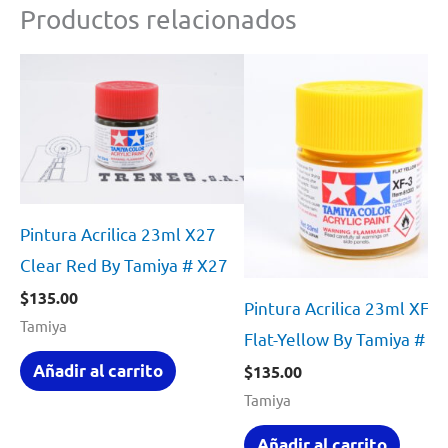
Productos relacionados
Pintura Acrilica 23ml X27
Clear Red By Tamiya # X27
$
135.00
Pintura Acrilica 23ml XF3
Tamiya
Flat-Yellow By Tamiya # X
Añadir al carrito
$
135.00
Tamiya
Añadir al carrito