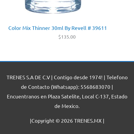
Color Mix Thinner 30ml By Revell # 39611
$
135.00
TRENES S.A DE C.V | Contigo desde 1974! | Telefono
de Contacto (Whatsapp): 5568683070 |
Encuentranos en Plaza Satelite, Local C-137, Estado
de Mexico.
|Copyright © 2026
TRENES.MX
|