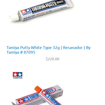
Tamiya Putty White Type 32g ( Resanador ) By
Tamiya # 87095
$
220.00