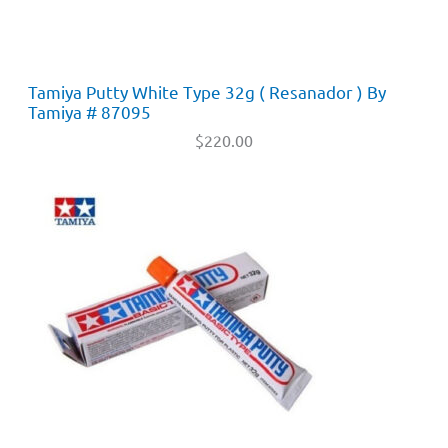
Tamiya Putty White Type 32g ( Resanador ) By
Tamiya # 87095
$
220.00