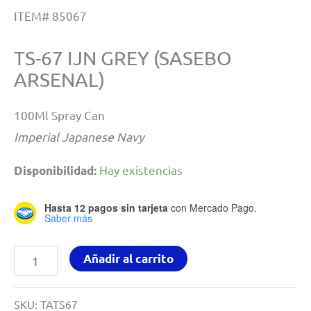
ITEM# 85067
TS-67 IJN GREY (SASEBO
ARSENAL)
100Ml Spray Can
Imperial Japanese Navy
Hay existencias
Disponibilidad:
Hasta 12 pagos sin tarjeta
con Mercado Pago.
Saber más
IJN
Añadir al carrito
Grey
(Sasebo
SKU:
TATS67