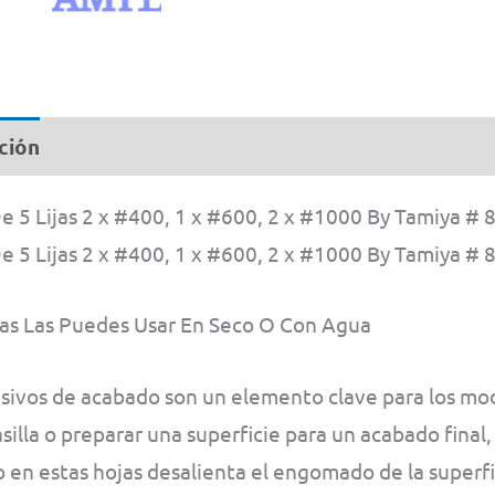
2
x
#1
ción
Información adicional
By
Tam
 5 Lijas 2 x #400, 1 x #600, 2 x #1000 By Tamiya #
#
 5 Lijas 2 x #400, 1 x #600, 2 x #1000 By Tamiya #
87
can
ijas Las Puedes Usar En Seco O Con Agua
sivos de acabado son un elemento clave para los mode
silla o preparar una superficie para un acabado final
o en estas hojas desalienta el engomado de la superfic