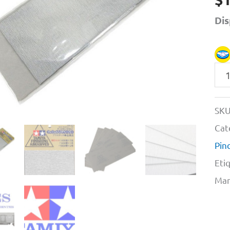
Dis
Ju
De
5
SKU
Lija
Cat
2
Pin
x
Eti
#40
Mar
1
x
#60