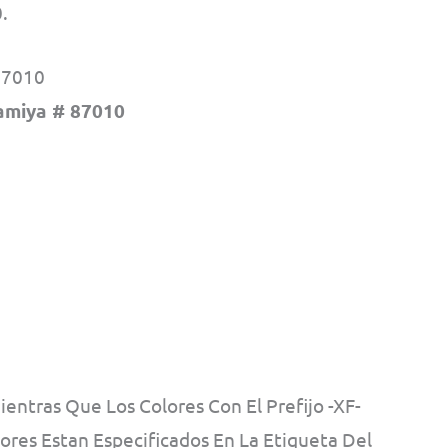
.
 87010
amiya # 87010
ientras Que Los Colores Con El Prefijo -XF-
res Estan Especificados En La Etiqueta Del