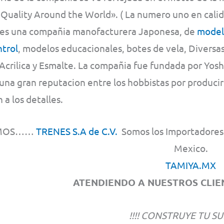
n Quality Around the World». ( La numero uno en cali
 es una compañia manofacturera Japonesa, de
modelo
ntrol
, modelos educacionales, botes de vela, Diversa
Acrilica y Esmalte. La compañia fue fundada por Yos
na gran reputacion entre los hobbistas por producir
 a los detalles.
MOS……
TRENES S.A de C.V.
Somos los Importadores y
Mexico.
TAMIYA.MX
ATENDIENDO A NUESTROS CLIEN
!!!! CONSTRUYE TU SU