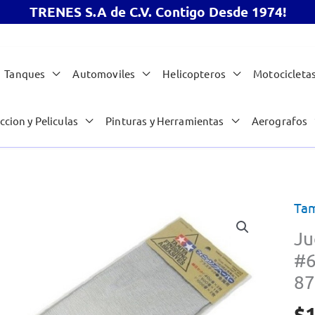
TRENES S.A de C.V. Contigo Desde 1974!
Tanques
Automoviles
Helicopteros
Motocicleta
ccion y Peliculas
Pinturas y Herramientas
Aerografos
Tam
Ju
#6
87
$