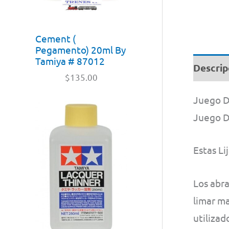
Cement (
Pegamento) 20ml By
Tamiya # 87012
Descrip
$
135.00
Juego De
Juego De
Estas L
Los abra
limar ma
utilizad