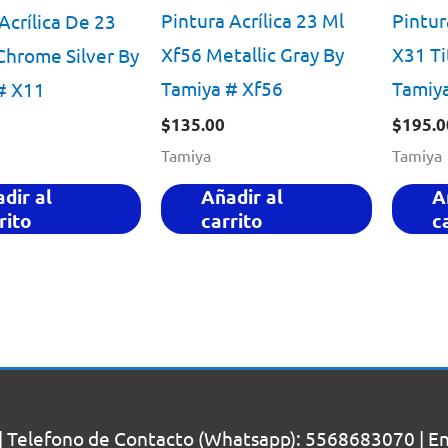
Pintura Acrílica 23 Ml
Pintur
Acrílica De 23
Xf56 Metallic Gray By
X31 Ti
Chrome Silver By
Tamiya # Xf56
Tamiya
# X11
$
135.00
$
195.0
Tamiya
Tamiya
Añadir al
A
dir al
carrito
c
rito
| Telefono de Contacto (Whatsapp): 5568683070 | Enc