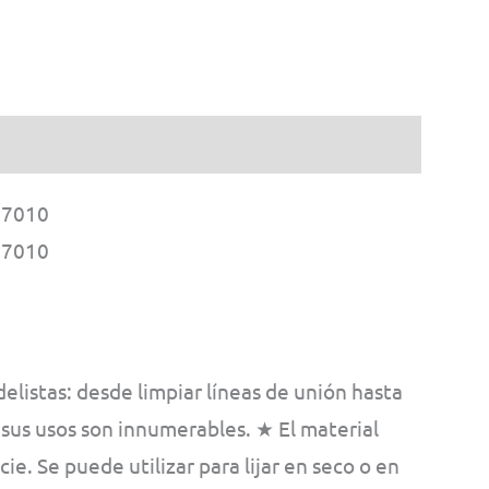
000
iya
 87010
 87010
010
tidad
listas: desde limpiar líneas de unión hasta
, sus usos son innumerables. ★ El material
ie. Se puede utilizar para lijar en seco o en