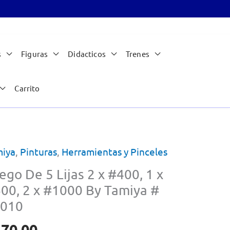
s
Figuras
Didacticos
Trenes
Carrito
iya
,
Pinturas
,
Herramientas y Pinceles
ego De 5 Lijas 2 x #400, 1 x
00, 2 x #1000 By Tamiya #
010
170.00