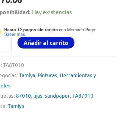
ponibilidad:
Hay existencias
Hasta 12 pagos sin tarjeta
con Mercado Pago.
Saber más
ego
Añadir al carrito
:
TA87010
s
egorías:
Tamiya
,
Pinturas
,
Herramientas y
celes
quetas:
87010
,
lijas
,
sandpaper
,
TA87010
0,
ca:
Tamiya
0,