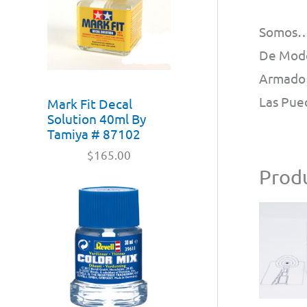
Somos……
De Mode
Armado 
Las Pue
Mark Fit Decal
Solution 40ml By
Tamiya # 87102
$
165.00
Produ