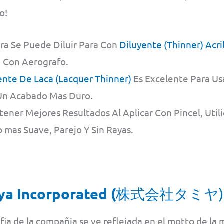
o!
ura Se Puede Diluir Para Con
Diluyente (Thinner) Acri
O Con Aerografo.
ente De Laca (Lacquer Thinner)
Es Excelente Para Us
n Acabado Mas Duro.
ener Mejores Resultados Al Aplicar Con Pincel, Util
 mas Suave, Parejo Y Sin Rayas.
ya Incorporated (
株式会社タミヤ
ofia de la compañia se ve reflejada en el motto de la 