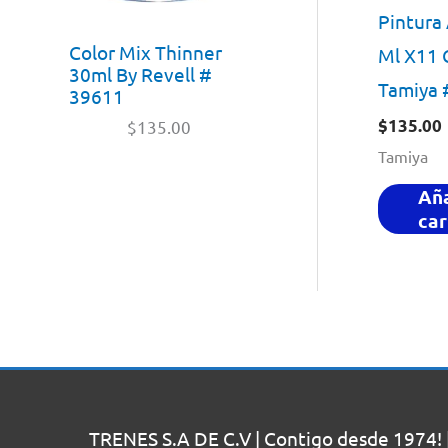
Pintura 
Color Mix Thinner
Ml X11 
30ml By Revell #
Tamiya 
39611
$
135.00
$
135.00
Tamiya
Aña
car
TRENES S.A DE C.V | Contigo desde 1974! 