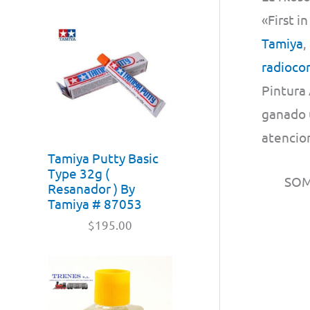
«First i
Tamiya
,
radioco
Pintura 
ganado u
atencion
Tamiya Putty Basic
Type 32g (
SO
Resanador ) By
Tamiya # 87053
$
195.00