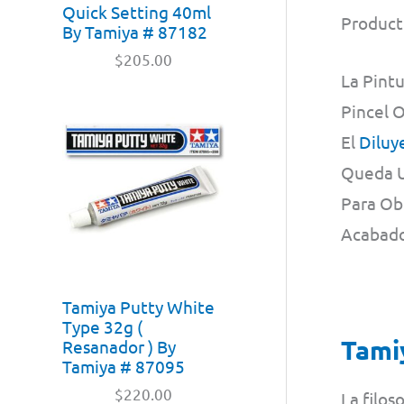
Quick Setting 40ml
Product
By Tamiya # 87182
$
205.00
La Pint
Pincel 
El
Diluy
Queda U
Para Obt
Acabado
Tamiya Putty White
Type 32g (
Tami
Resanador ) By
Tamiya # 87095
$
220.00
La filos