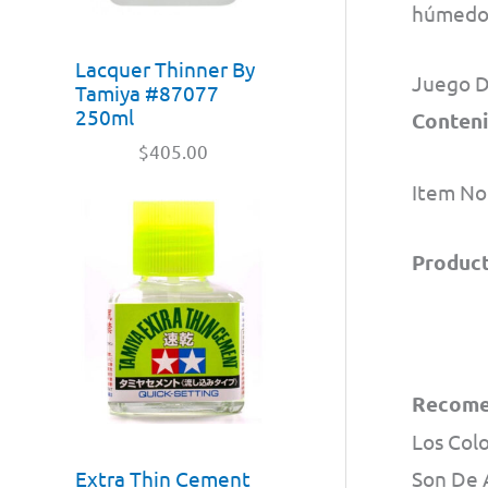
húmedo.
Lacquer Thinner By
Juego De
Tamiya #87077
250ml
Conteni
$
405.00
Item No
Product
Recome
Los Colo
Extra Thin Cement
Son De 