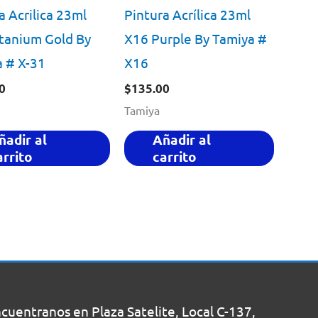
a Acrilica 23ml
Pintura Acrílica 23ml
tanium Gold By
X16 Purple By Tamiya #
 # X-31
X16
0
$
135.00
Tamiya
ñadir al
Añadir al
arrito
carrito
uentranos en Plaza Satelite, Local C-137,