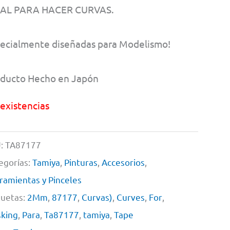
EAL PARA HACER CURVAS.
ecialmente diseñadas para Modelismo!
ducto Hecho en Japón
 existencias
:
TA87177
egorías:
Tamiya
,
Pinturas
,
Accesorios
,
ramientas y Pinceles
quetas:
2Mm
,
87177
,
Curvas)
,
Curves
,
For
,
king
,
Para
,
Ta87177
,
tamiya
,
Tape