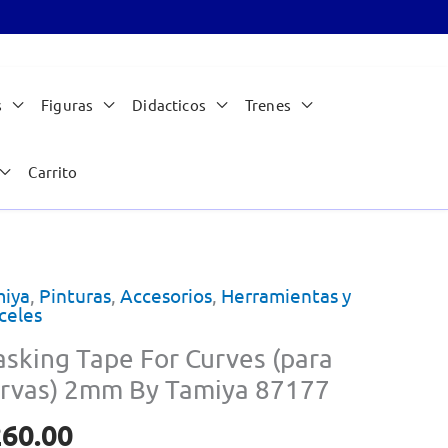
s
Figuras
Didacticos
Trenes
Carrito
iya
,
Pinturas
,
Accesorios
,
Herramientas y
celes
sking Tape For Curves (para
rvas) 2mm By Tamiya 87177
260.00