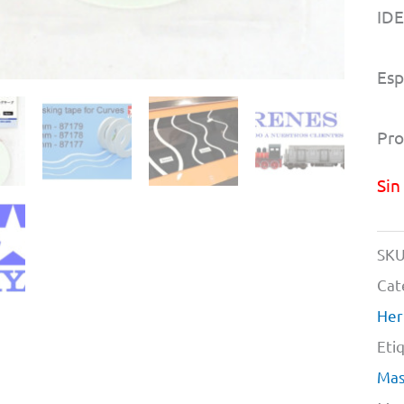
ID
Esp
Pro
Sin
SKU
Cat
Her
Eti
Mas