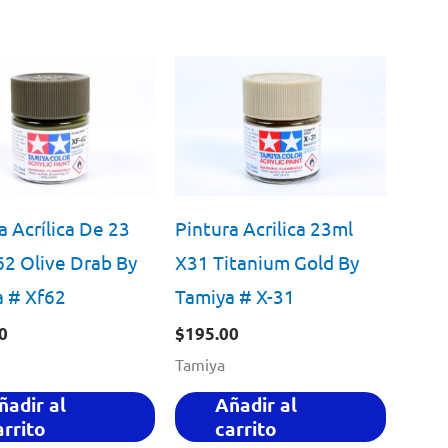
a Acrílica De 23
Pintura Acrilica 23ml
62 Olive Drab By
X31 Titanium Gold By
a # Xf62
Tamiya # X-31
0
$
195.00
Tamiya
ñadir al
Añadir al
arrito
carrito