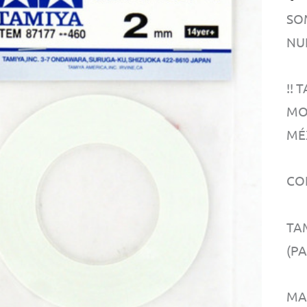
SO
NU
!!
MO
MÉX
CO
TA
(P
MA