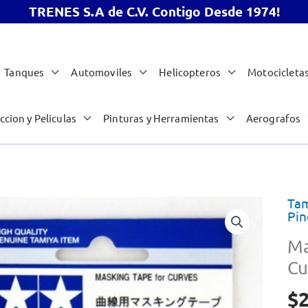
TRENES S.A de C.V. Contigo Desde 1974!
Tanques
Automoviles
Helicopteros
Motocicleta
ccion y Peliculas
Pinturas y Herramientas
Aerografos
Tam
Pin
Ma
Cu
$