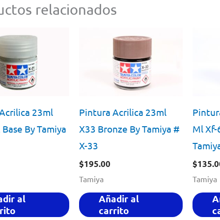
ctos relacionados
Acrilica 23ml
Pintura Acrilica 23ml
Pintur
t Base By Tamiya
X33 Bronze By Tamiya #
Ml Xf-
X-33
Tamiy
$
195.00
$
135.0
Tamiya
Tamiya
dir al
Añadir al
A
rito
carrito
c