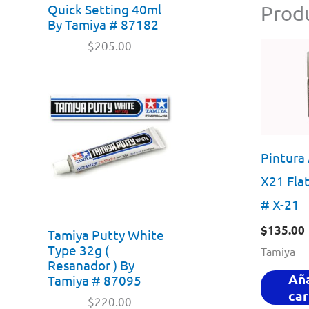
Quick Setting 40ml
Produ
By Tamiya # 87182
$
205.00
Pintura 
X21 Fla
# X-21
$
135.00
Tamiya Putty White
Type 32g (
Tamiya
Resanador ) By
Aña
Tamiya # 87095
car
$
220.00