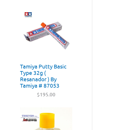
Tamiya Putty Basic
Type 32g (
Resanador ) By
Tamiya # 87053
$
195.00