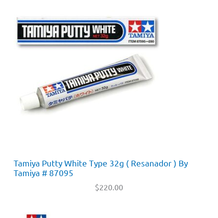
Tamiya Putty White Type 32g ( Resanador ) By
Tamiya # 87095
$
220.00