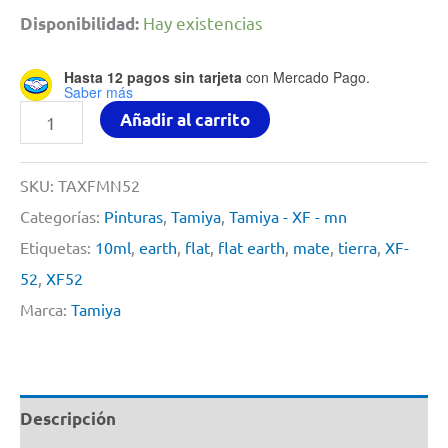
Hay existencias
Disponibilidad:
Hasta 12 pagos sin tarjeta
con Mercado Pago.
Saber más
Pintura
Añadir al carrito
Acrilica
10ml
SKU:
TAXFMN52
XF52
Categorías:
Pinturas
,
Tamiya
,
Tamiya - XF - mn
Flat-
Etiquetas:
10ml
,
earth
,
flat
,
flat earth
,
mate
,
tierra
,
XF-
Earth
52
,
XF52
By
Marca:
Tamiya
Tamiya
#
XF-
Descripción
52