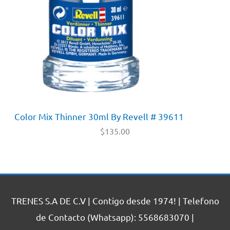
Color Mix Thinner 30ml By Revell # 39611
$
135.00
TRENES S.A DE C.V | Contigo desde 1974! | Telefono
de Contacto (Whatsapp): 5568683070 |