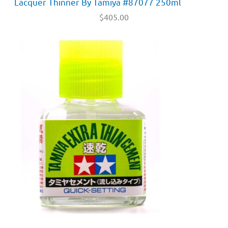
Lacquer Thinner By Tamiya #87077 250ml
$
405.00