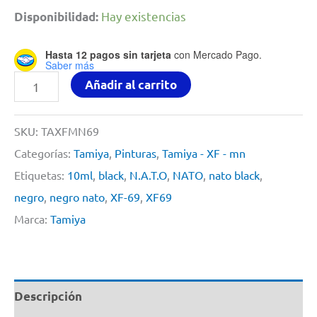
Hay existencias
Disponibilidad:
Hasta 12 pagos sin tarjeta
con Mercado Pago.
Saber más
Pintura
Añadir al carrito
Acrilica
10ml
SKU:
TAXFMN69
XF69
Categorías:
Tamiya
,
Pinturas
,
Tamiya - XF - mn
NATO-
Etiquetas:
10ml
,
black
,
N.A.T.O
,
NATO
,
nato black
,
Black
negro
,
negro nato
,
XF-69
,
XF69
By
Marca:
Tamiya
Tamiya
#
XF-
Descripción
69