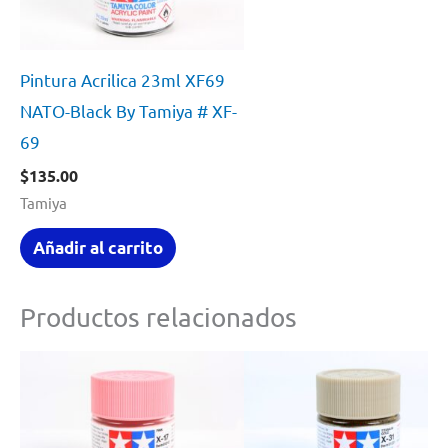
Pintura Acrilica 23ml XF69
NATO-Black By Tamiya # XF-
69
$
135.00
Tamiya
Añadir al carrito
Productos relacionados