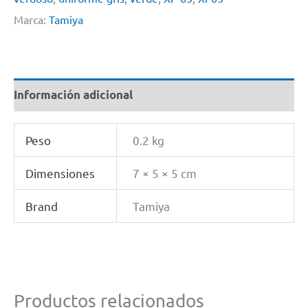
By
Marca:
Tamiya
Tamiya
#
Xf65
Información adicional
cantidad
Peso
0.2 kg
Dimensiones
7 × 5 × 5 cm
Brand
Tamiya
Productos relacionados