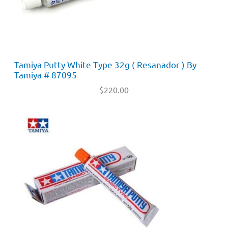
Tamiya Putty White Type 32g ( Resanador ) By
Tamiya # 87095
$
220.00