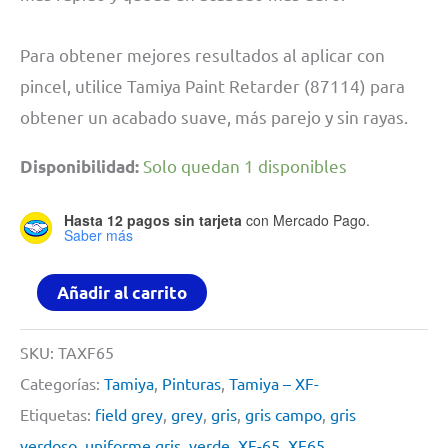
Para obtener mejores resultados al aplicar con
pincel, utilice Tamiya Paint Retarder (87114) para
obtener un acabado suave, más parejo y sin rayas.
Solo quedan 1 disponibles
Disponibilidad:
Hasta 12 pagos sin tarjeta
con Mercado Pago.
Saber más
Pintura
Añadir al carrito
Acrilica
23ml
SKU:
TAXF65
Xf65
Categorías:
Tamiya
,
Pinturas
,
Tamiya – XF-
Field
Etiquetas:
field grey
,
grey
,
gris
,
gris campo
,
gris
Grey
verdoso
,
uniforme gris
,
verde
,
XF-65
,
XF65