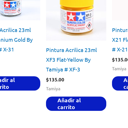
Acrilica 23ml
Pintur
anium Gold By
X21 Fl
# X-31
# X-21
Pintura Acrilica 23ml
XF3 Flat-Yellow By
$
135.0
Tamiya
Tamiya # XF-3
dir al
A
$
135.00
rito
c
Tamiya
Añadir al
carrito