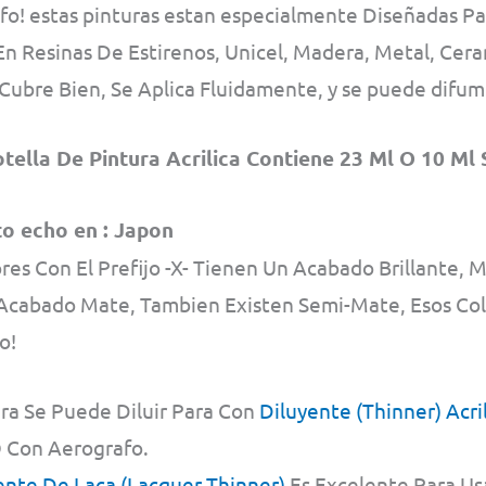
fo! estas pinturas estan especialmente Diseñadas Pa
En Resinas De Estirenos, Unicel, Madera, Metal, Cer
Cubre Bien, Se Aplica Fluidamente, y se puede difum
tella De Pintura Acrilica Contiene 23 Ml O 10 Ml 
o echo en : Japon
res Con El Prefijo -X- Tienen Un Acabado Brillante, M
Acabado Mate, Tambien Existen Semi-Mate, Esos Colo
o!
ura Se Puede Diluir Para Con
Diluyente (Thinner) Acri
O Con Aerografo.
ente De Laca (Lacquer Thinner)
Es Excelente Para Us