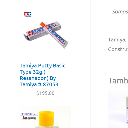
Somo
Tamiya,
Constru
Tamiya Putty Basic
Type 32g (
Resanador ) By
Tamb
Tamiya # 87053
$
195.00