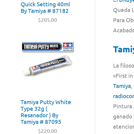
Quick Setting 40ml
Queda U
By Tamiya # 87182
Para Obt
$
205.00
Acabado
Tami
La filos
«First i
Tamiya
,
radioco
Tamiya Putty White
Pintura 
Type 32g (
Resanador ) By
ganado u
Tamiya # 87095
atencion
$
220.00