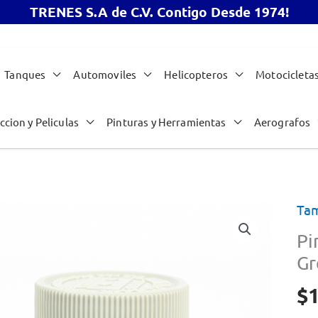
TRENES S.A de C.V. Contigo Desde 1974!
Tanques
Automoviles
Helicopteros
Motocicleta
ccion y Peliculas
Pinturas y Herramientas
Aerografos
Tam
Pi
Gr
$