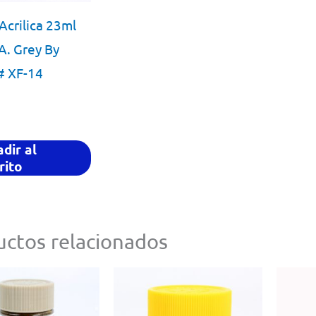
Acrilica 23ml
A. Grey By
# XF-14
dir al
rito
ctos relacionados