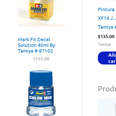
Pintura 
XF14 J. 
Tamiya 
$
135.00
Mark Fit Decal
Tamiya
Solution 40ml By
Tamiya # 87102
Aña
$
165.00
car
Produ