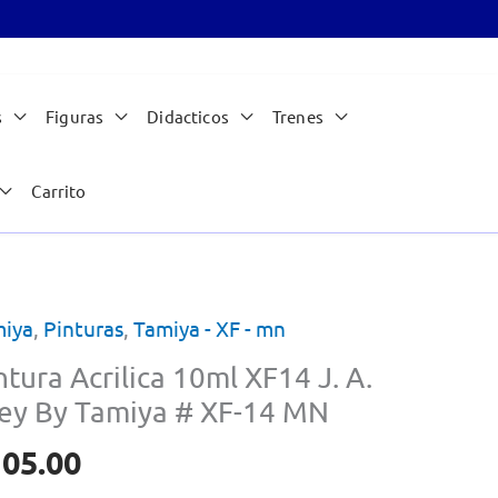
s
Figuras
Didacticos
Trenes
Carrito
iya
,
Pinturas
,
Tamiya - XF - mn
ntura Acrilica 10ml XF14 J. A.
ey By Tamiya # XF-14 MN
105.00