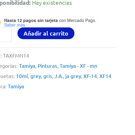
ponibilidad:
Hay existencias
Hasta 12 pagos sin tarjeta
con Mercado Pago.
Saber más
tura
Añadir al carrito
ilica
ml
:
TAXFMN14
14
egorías:
Tamiya
,
Pinturas
,
Tamiya - XF - mn
quetas:
10ml
,
grey
,
gris
,
J.A.
,
ja grey
,
XF-14
,
XF14
ca:
Tamiya
y
iya