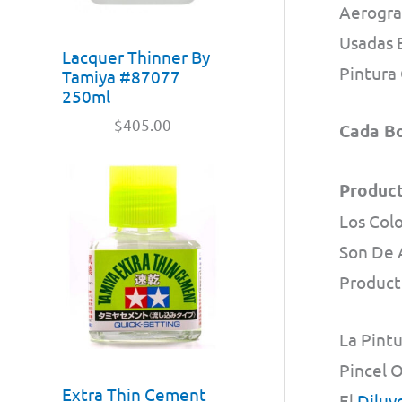
Aerogra
Usadas 
Lacquer Thinner By
Pintura 
Tamiya #87077
250ml
$
405.00
Cada Bo
Product
Los Colo
Son De 
Product
La Pint
Pincel 
Extra Thin Cement
El
Diluy