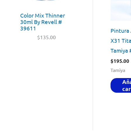
Color Mix Thinner
30ml By Revell #
39611
Pintura 
$
135.00
X31 Tit
Tamiya 
$
195.00
Tamiya
Aña
car