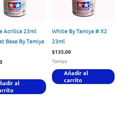
a Acrilica 23ml
White By Tamiya # X2
at Base By Tamiya
23ml
$
135.00
Tamiya
0
Añadir al
carrito
ñadir al
arrito