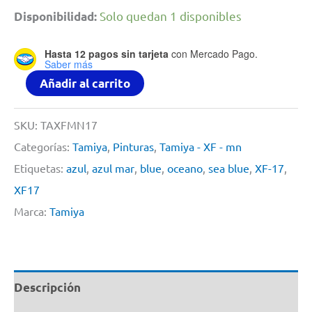
Solo quedan 1 disponibles
Disponibilidad:
Hasta 12 pagos sin tarjeta
con Mercado Pago.
Saber más
Pintura
Añadir al carrito
Acrilica
10ml
SKU:
TAXFMN17
XF17
Categorías:
Tamiya
,
Pinturas
,
Tamiya - XF - mn
Sea
Etiquetas:
azul
,
azul mar
,
blue
,
oceano
,
sea blue
,
XF-17
,
Blue
XF17
By
Marca:
Tamiya
Tamiya
#
XF-
Descripción
17