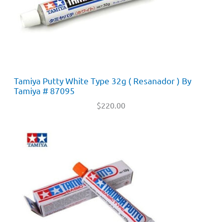
Tamiya Putty White Type 32g ( Resanador ) By
Tamiya # 87095
$
220.00