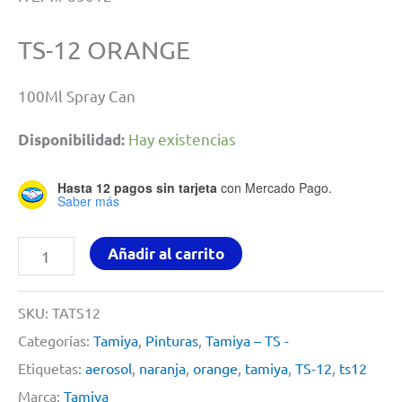
TS-12 ORANGE
100Ml Spray Can
Hay existencias
Disponibilidad:
Hasta 12 pagos sin tarjeta
con Mercado Pago.
Saber más
Orange
Añadir al carrito
By
Tamiya
SKU:
TATS12
#
Categorías:
Tamiya
,
Pinturas
,
Tamiya – TS -
TS12
Etiquetas:
aerosol
,
naranja
,
orange
,
tamiya
,
TS-12
,
ts12
cantidad
Marca:
Tamiya