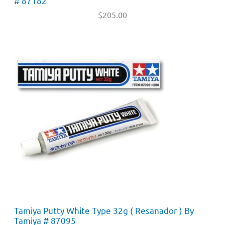
# 87182
$
205.00
Tamiya Putty White Type 32g ( Resanador ) By
Tamiya # 87095