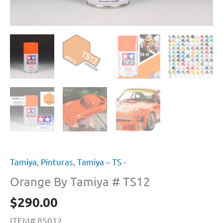
Tamiya
,
Pinturas
,
Tamiya – TS -
Orange By Tamiya # TS12
$
290.00
ITEM# 85012