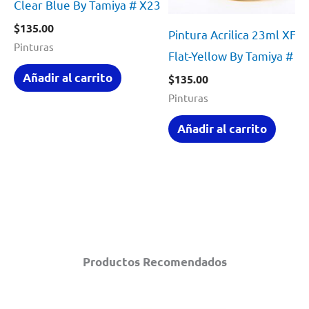
Clear Blue By Tamiya # X23
$
135.00
Pintura Acrilica 23ml XF3
Pinturas
Flat-Yellow By Tamiya # X
Añadir al carrito
$
135.00
Pinturas
Añadir al carrito
Productos Recomendados