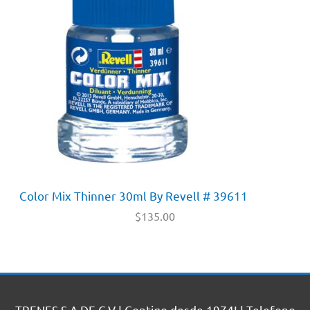
Color Mix Thinner 30ml By Revell # 39611
$
135.00
TRENES S.A DE C.V | Contigo desde 1974! | Telefono