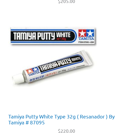
$
205.00
Tamiya Putty White Type 32g ( Resanador ) By
Tamiya # 87095
$
220.00