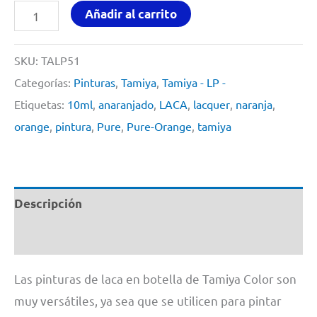
PURE
Añadir al carrito
ORANGE
By
SKU:
TALP51
Tamiya
Categorías:
Pinturas
,
Tamiya
,
Tamiya - LP -
#
Etiquetas:
10ml
,
anaranjado
,
LACA
,
lacquer
,
naranja
,
LP51
orange
,
pintura
,
Pure
,
Pure-Orange
,
tamiya
10ml
cantidad
Descripción
Información adicional
Las pinturas de laca en botella de Tamiya Color son
muy versátiles, ya sea que se utilicen para pintar