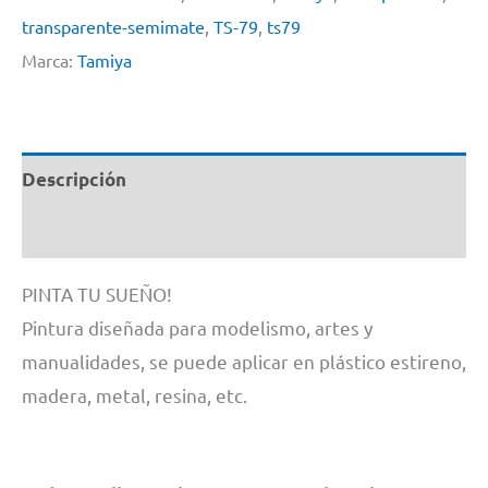
TS79
transparente-semimate
,
TS-79
,
ts79
cantidad
Marca:
Tamiya
Descripción
Información adicional
PINTA TU SUEÑO!
Pintura diseñada para modelismo, artes y
manualidades, se puede aplicar en plástico estireno,
madera, metal, resina, etc.