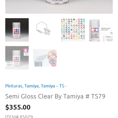
Pinturas
,
Tamiya
,
Tamiya – TS -
Semi Gloss Clear By Tamiya # TS79
$
355.00
ITEM# 85079