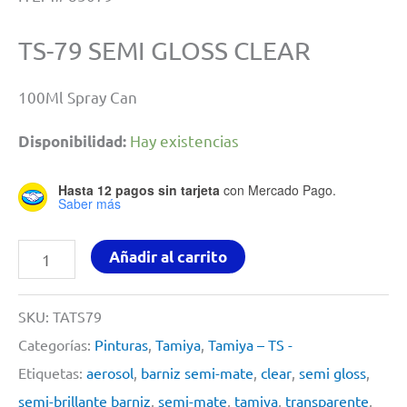
TS-79 SEMI GLOSS CLEAR
100Ml Spray Can
Hay existencias
Disponibilidad:
Hasta 12 pagos sin tarjeta
con Mercado Pago.
Saber más
Semi
Añadir al carrito
Gloss
Clear
SKU:
TATS79
By
Categorías:
Pinturas
,
Tamiya
,
Tamiya – TS -
Tamiya
Etiquetas:
aerosol
,
barniz semi-mate
,
clear
,
semi gloss
,
#
semi-brillante barniz
,
semi-mate
,
tamiya
,
transparente
,