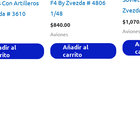
F4 By Zvezda # 4806
 Con Artilleros
Zvezd
1/48
da # 3610
$
1,070
$
840.00
Avione
Aviones
A
Añadir al
dir al
c
carrito
rito