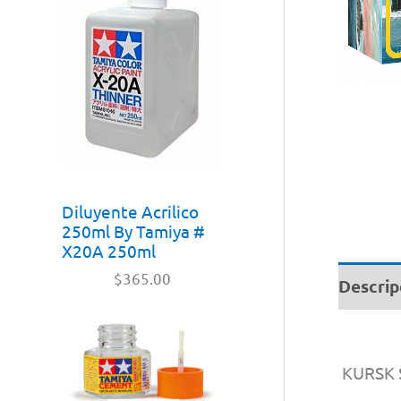
Diluyente Acrilico
250ml By Tamiya #
X20A 250ml
$
365.00
Descrip
KURSK S