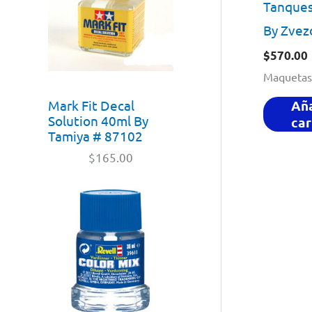
Tanques
By Zvez
$
570.00
Maquetas
Aña
Mark Fit Decal
Solution 40ml By
car
Tamiya # 87102
$
165.00