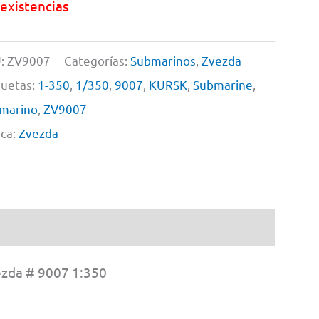
 existencias
:
ZV9007
Categorías:
Submarinos
,
Zvezda
quetas:
1-350
,
1/350
,
9007
,
KURSK
,
Submarine
,
marino
,
ZV9007
ca:
Zvezda
zda # 9007 1:350