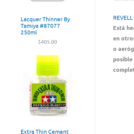
REVELL
Lacquer Thinner By
Tamiya #87077
Está he
250ml
en otro
$
405.00
o aeróg
posible
complet
Extra Thin Cement