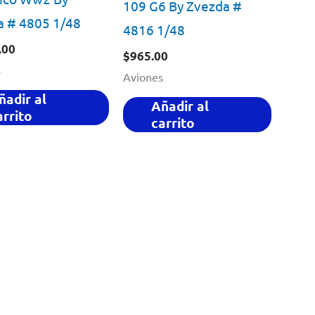
109 G6 By Zvezda #
a # 4805 1/48
4816 1/48
.00
$
965.00
s
Aviones
ñadir al
Añadir al
arrito
carrito