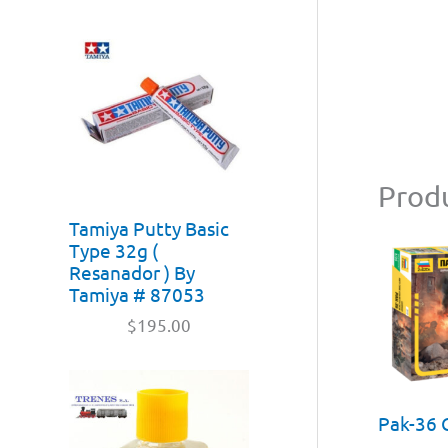
Produ
Tamiya Putty Basic
Type 32g (
Resanador ) By
Tamiya # 87053
$
195.00
Pak-36 