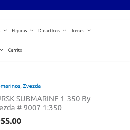
s
Figuras
Didacticos
Trenes
Carrito
marinos
,
Zvezda
RSK SUBMARINE 1-350 By
ezda # 9007 1:350
955.00