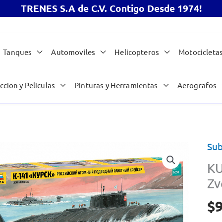
TRENES S.A de C.V. Contigo Desde 1974!
Tanques
Automoviles
Helicopteros
Motocicleta
ccion y Peliculas
Pinturas y Herramientas
Aerografos
Sub
KU
Zv
$