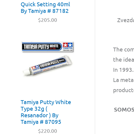
Quick Setting 40ml
By Tamiya # 87182
Zvezda
$
205.00
The com
the idea
In 1993
La meta 
produc
Tamiya Putty White
Type 32g (
SOMO
Resanador ) By
Tamiya # 87095
$
220.00