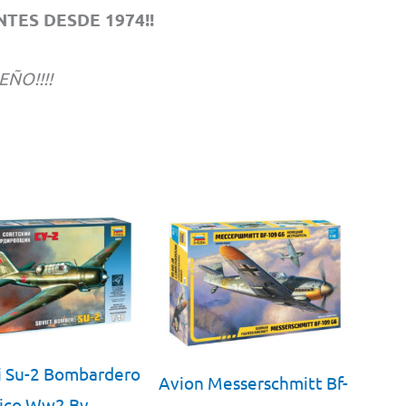
TES DESDE 1974!!
EÑO!!!!
i Su-2 Bombardero
Avion Messerschmitt Bf-
tico Ww2 By