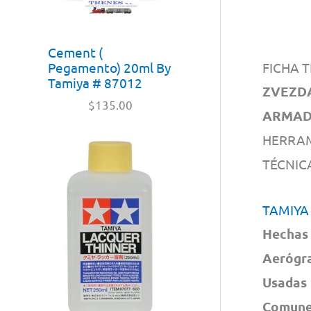
Cement (
FICHA T
Pegamento) 20ml By
Tamiya # 87012
ZVEZDA
$
135.00
ARMADO
HERRAM
TÉCNIC
TAMIYA
Hechas 
Aerógra
Usadas 
Comunes