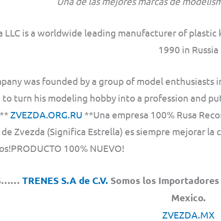
Una de las mejores marcas de modelism
 LLC is a worldwide leading manufacturer of plastic k
1990 in Russia
pany was founded by a group of model enthusiasts in
 to turn his modeling hobby into a profession and pu
.**
ZVEZDA.ORG.RU
**Una empresa 100% Rusa Recon
de Zvezda (Significa Estrella) es siempre mejorar la c
tos!PRODUCTO 100% NUEVO!
S……
TRENES S.A de C.V.
Somos los Importadores 
Mexico.
ZVEZDA.MX