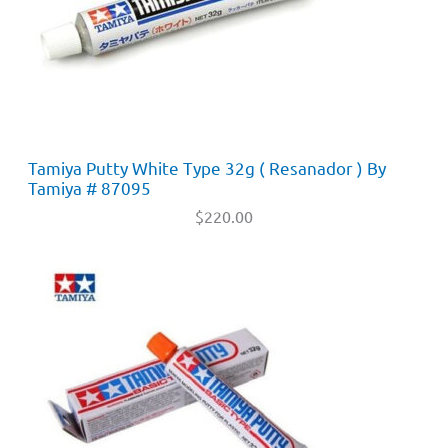
Tamiya Putty White Type 32g ( Resanador ) By
Tamiya # 87095
$
220.00